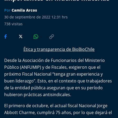
Más de Ti Podcast
Por
Camila Arcos
Realizadores
30 de septiembre de 2022 12:31 hrs
738
visitas
Retropop
De Plato en Plato
Ética y transparencia de BioBioChile
Los Inestables
Desde la Asociación de Funcionarios del Ministerio
Público (ANFUMIP) y de Fiscales, exigieron que el
Más de 100 Días
próximo Fiscal Nacional “tenga gran experiencia y
buen liderazgo”. Esto, en el contexto que trabajadores
Tu Mereces Ser Feliz
de la entidad pública aseguran que en su período
Efemérides
hubieron prácticas antisindicales.
El primero de octubre, el actual fiscal Nacional Jorge
Cultura y Espectáculos
Abbott Charme, cumplirá 75 años, por lo que dejará el