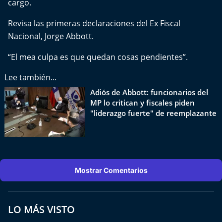
cargo.
Del Fin del Mundo
Revisa las primeras declaraciones del Ex Fiscal
Deportes
Nacional, Jorge Abbott.
Conexión Digital
“El mea culpa es que quedan cosas pendientes”.
Lee también...
La Ruta del Pulsar
Adiós de Abbott: funcionarios del
MP lo critican y fiscales piden
Psicología Abierta
"liderazgo fuerte" de reemplazante
Impacto Tecnológico
Sesiones Dieciocheras
Mostrar Comentarios
Expreso PM
Conecta Vida
LO MÁS VISTO