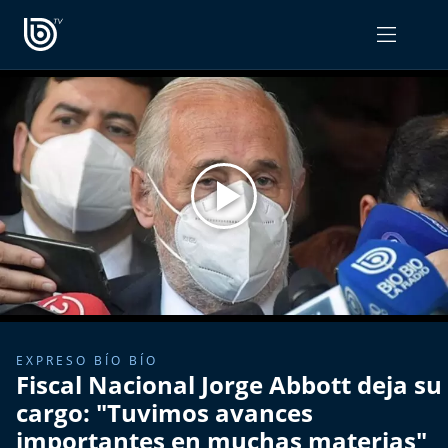
PROGRAMAS
OPINIÓN
Radiograma
PODCAST RADIOGRAMA
Expreso Bío Bío
Podría Ser Peor
La Entrevista de Tomás Mosciatti
Entrevistas BioBioTV
EXPRESO BÍO BÍO
Fiscal Nacional Jorge Abbott deja su
Comentarios de Tomás Mosciatti
cargo: "Tuvimos avances
importantes en muchas materias"