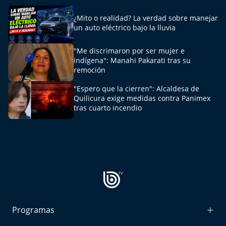
El Mejor País de Chile
¿Mito o realidad? La verdad sobre manejar
un auto eléctrico bajo la lluvia
Te invito a tomar once
"Me discrimaron por ser mujer e
Bío Bío en Ruta
indígena": Manahi Pakarati tras su
remoción
Especiales
"Espero que la cierren": Alcaldesa de
Quilicura exige medidas contra Panimex
Chiche cuadra y su parrilla
tras cuarto incendio
Motorfem
Agenda Propia
Chile, Historia de 30 años
Carrera a La Moneda
Programas