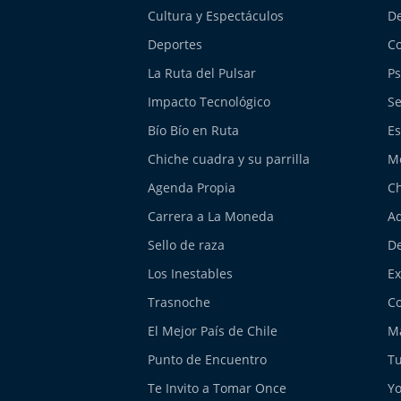
Cultura y Espectáculos
De
Deportes
Co
La Ruta del Pulsar
Ps
Impacto Tecnológico
Se
Bío Bío en Ruta
Es
Chiche cuadra y su parrilla
M
Agenda Propia
Ch
Carrera a La Moneda
Aq
Sello de raza
De
Los Inestables
E
Trasnoche
Co
El Mejor País de Chile
Má
Punto de Encuentro
Tu
Te Invito a Tomar Once
Yo