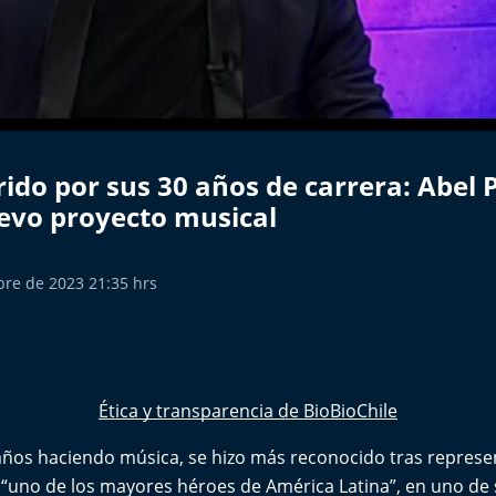
ido por sus 30 años de carrera: Abel 
uevo proyecto musical
bre de 2023 21:35 hrs
Ética y transparencia de BioBioChile
años haciendo música, se hizo más reconocido tras represe
 “uno de los mayores héroes de América Latina”, en uno de s