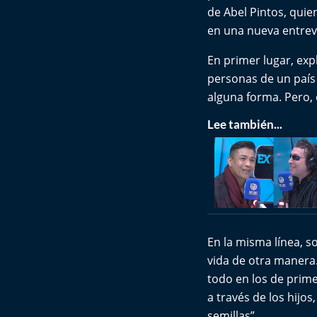
de
Abel Pintos
, quie
en una nueva entrevi
En primer lugar, exp
personas de un país
alguna forma. Pero, e
Lee también...
En la misma línea, s
vida de otra manera
todo en los de prim
a través de los hijo
semillas”.