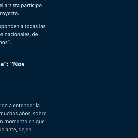
l artista participo
proyecto.
esponden a todas las
s nacionales, de
mos”.
a": "Nos
aron a entender la
e muchos años, sobre
a un momento en que
delante, dejen