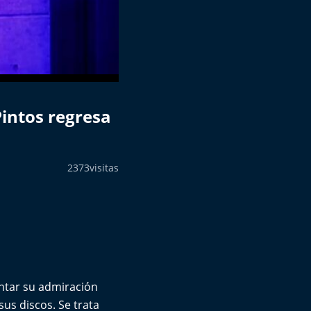
Pintos regresa
2373
visitas
ntar su admiración
us discos. Se trata