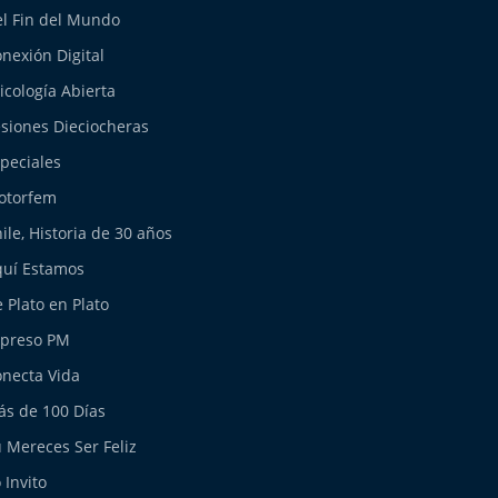
l Fin del Mundo
nexión Digital
icología Abierta
siones Dieciocheras
peciales
otorfem
ile, Historia de 30 años
uí Estamos
 Plato en Plato
xpreso PM
necta Vida
s de 100 Días
 Mereces Ser Feliz
 Invito