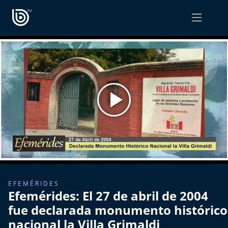
PROGRAMAS
OPINIÓN
Radiograma
PODCAST RADIOGRAMA
Expreso Bío Bío
Podría Ser Peor
La Entrevista de Tomás Mosciatti
Entrevistas BioBioTV
EFEMÉRIDES
Efemérides: El 27 de abril de 2004
Comentarios de Tomás Mosciatti
fue declarada monumento histórico
nacional la Villa Grimaldi