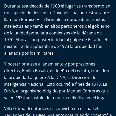
El Mejor País de Chile
Durante esa década de 1960 el lugar se transformó en
un espacio de descanso. Tuvo piscina, un restaurante
Te invito a tomar once
llamado Paraíso Villa Grimaldi a donde iban artistas
intelectuales y también altos personeros del gobierno
Bío Bío en Ruta
de la unidad popular a comienzos de la década de
1970. Ahora, con posterioridad al golpe de Estado, el
Especiales
mismo 12 de septiembre de 1973 la propiedad fue
allanada por los militares.
Chiche cuadra y su parrilla
Y posterior a ese allanamiento y por presiones
Motorfem
directas, Emilio Basalo, el dueño del recinto, transfirió
la propiedad a quien? A la DINA, la Dirección de
Agenda Propia
Inteligencia Nacional. Esto ocurrió a fines de 1973. La
DINA, el organismo dirigido por Manuel Conteras que
Chile, Historia de 30 años
ya en 1934 se instaló de manera definitiva en el lugar.
Carrera a La Moneda
Villa Grimaldi entonces se convirtió en el cuartel
Terranova de la DINA. Fue entonces cuando comenzó a