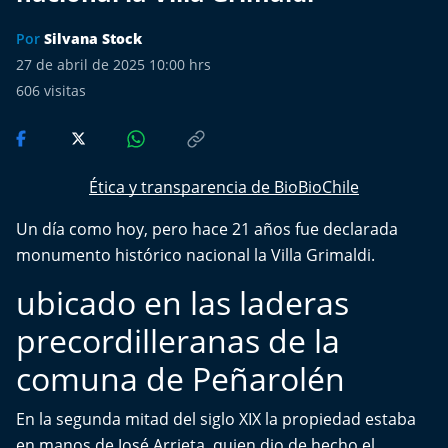
Más de Ti Podcast
Por
Silvana Stock
Realizadores
27 de abril de 2025 10:00 hrs
606
visitas
Retropop
De Plato en Plato
Ética y transparencia de BioBioChile
Los Inestables
Un día como hoy, pero hace 21 años fue declarada
monumento histórico nacional la Villa Grimaldi.
Más de 100 Días
ubicado en las laderas
Tu Mereces Ser Feliz
precordilleranas de la
Efemérides
comuna de Peñarolén
Cultura y Espectáculos
En la segunda mitad del siglo XIX la propiedad estaba
en manos de José Arrieta, quien dio de hecho el