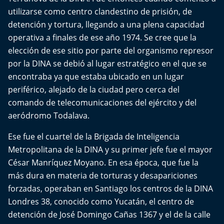
Aquí Estamos
utilizarse como centro clandestino de prisión, de
detención y tortura, llegando a una plena capacidad
Sello de raza
operativa a finales de ese año 1974. Se cree que la
elección de ese sitio por parte del organismo represor
Trasnoche
por la DINA se debió al lugar estratégico en el que se
encontraba ya que estaba ubicado en un lugar
Reto Inmobiliario
periférico, alejado de la ciudad pero cerca del
comando de telecomunicaciones del ejército y del
Punto de Encuentro
aeródromo Todalava.
Yo invito
Ese fue el cuartel de la Brigada de Inteligencia
Metropolitana de la DINA y su primer jefe fue el mayor
César Manríquez Moyano. En esa época, que fue la
más dura en materia de torturas y desapariciones
forzadas, operaban en Santiago los centros de la DINA
Londres 38, conocido como Yucatán, el centro de
detención de José Domingo Cañas 1367 y el de la calle