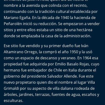
Del Fin del Mundo
nombre a la avenida que colinda con el recinto,
continuando con la tradición cultural establecida por
Deportes
Mariano Egaña. En la década de 1940 la hacienda de
Peñarolén inició su reducción. Se empezaron a vender
Conexión Digital
sitios y entre ellos estaba un sitio de una hectárea
donde se emplazaba la casa de la administración.
La Ruta del Pulsar
Ese sitio fue vendido y su primer dueño fue Iván
Psicología Abierta
Altamirano Orrego, la compró el año 1950 y la usó
como un espacio de descanso y veraneo. En 1964 esa
Impacto Tecnológico
propiedad fue adquirida por Emilio Basalo Rojas, cuyo
hermano fue embajador de Chile en Italia durante el
Sesiones Dieciocheras
gobierno del presidente Salvador Allende. Fue este
nuevo propietario quien dio el nombre al lugar Villa
Expreso PM
Grimaldi por su aspecto de villa daliana rodeada de
árboles, jardines, terrazas, fuentes de agua, escaños y
Conecta Vida
esculturas.