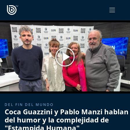
PROGRAMAS
OPINIÓN
Radiograma
PODCAST RADIOGRAMA
Expreso Bío Bío
Podría Ser Peor
La Entrevista de Tomás Mosciatti
Entrevistas BioBioTV
DEL FIN DEL MUNDO
Coca Guazzini y Pablo Manzi hablan
Comentarios de Tomás Mosciatti
del humor y la complejidad de
"Estampida Humana"