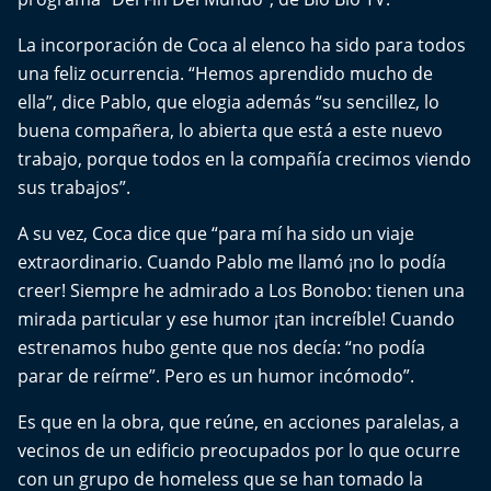
Del Fin del Mundo
La incorporación de Coca al elenco ha sido para todos
Deportes
una feliz ocurrencia. “Hemos aprendido mucho de
ella”, dice Pablo, que elogia además “su sencillez, lo
Conexión Digital
buena compañera, lo abierta que está a este nuevo
trabajo, porque todos en la compañía crecimos viendo
La Ruta del Pulsar
sus trabajos”.
Psicología Abierta
A su vez, Coca dice que “para mí ha sido un viaje
extraordinario. Cuando Pablo me llamó ¡no lo podía
Impacto Tecnológico
creer! Siempre he admirado a Los Bonobo: tienen una
mirada particular y ese humor ¡tan increíble! Cuando
Sesiones Dieciocheras
estrenamos hubo gente que nos decía: “no podía
parar de reírme”. Pero es un humor incómodo”.
Expreso PM
Es que en la obra, que reúne, en acciones paralelas, a
Conecta Vida
vecinos de un edificio preocupados por lo que ocurre
con un grupo de homeless que se han tomado la