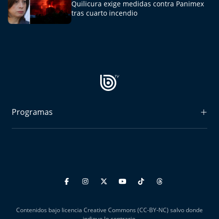
Quilicura exige medidas contra Panimex
tras cuarto incendio
Programas
Radiograma
Expreso Bío Bío
Podría Ser Peor
La Entrevista de Tomás Mosciatti
Contenidos bajo licencia Creative Commons (CC-BY-NC) salvo donde
Entrevistas BioBioTV
indique lo contrario.