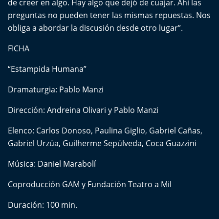
de creer en algo. Hay algo que dejó de cuajar. Ahí las
Aquí Estamos
preguntas no pueden tener las mismas repuestas. Nos
obliga a abordar la discusión desde otro lugar”.
Sello de raza
FICHA
Trasnoche
“Estampida Humana”
Reto Inmobiliario
Dramaturgia: Pablo Manzi
Punto de Encuentro
Dirección: Andreina Olivari y Pablo Manzi
Yo invito
Elenco: Carlos Donoso, Paulina Giglio, Gabriel Cañas,
Gabriel Urzúa, Guilherme Sepúlveda, Coca Guazzini
Música: Daniel Marabolí
Coproducción GAM y Fundación Teatro a Mil
Duración: 100 min.