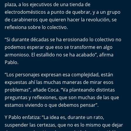
El Mejor País de Chile
plaza, a los ejecutivos de una tienda de
electrodomésticos a punto de quebrar, y a un grupo
Te invito a tomar once
de carabineros que quieren hacer la revolución, se
reflexiona sobre lo colectivo.
Bío Bío en Ruta
“Si durante décadas se ha erosionado lo colectivo no
podemos esperar que eso se transforme en algo
Especiales
armonioso. El estallido no se ha acabado”, afirma
Chiche cuadra y su parrilla
Pablo.
“Los personajes expresan esa complejidad, están
Motorfem
expuestas ahí las muchas maneras de mirar esos
problemas”, añade Coca. “Va planteando distintas
Agenda Propia
preguntas y reflexiones, que son muchas de las que
estamos viviendo o que debemos pensar”.
Chile, Historia de 30 años
Y Pablo enfatiza: “La idea es, durante un rato,
Carrera a La Moneda
suspender las certezas, que no es lo mismo que dejar