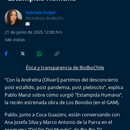
Más de Ti Podcast
Gabriela Pulgar
Realizadores
Periodista BioBIoTV.
Retropop
21 de junio de 2025 12:00 hrs
346
visitas
De Plato en Plato
Los Inestables
Ética y transparencia de BioBioChile
Más de 100 Días
“Con la Andreína (Olivarí) partimos del desconcierto
post estallido, post pandemia, post plebiscito”, explica
Tu Mereces Ser Feliz
Pablo Manzi sobre cómo surgió “Estampida Humana”,
la recién estrenada obra de Los Bonobo (en el GAM).
Efemérides
Pablo, junto a Coca Guazzini, están conversando con
Cultura y Espectáculos
Ana Josefa Silva y Marco Antonio de la Parra en el
programa “Del Fin Del Mundo”, de Bio Bio TV.