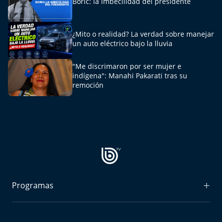
Boric: la imbecilidad del presidente
Aquí Estamos
Sello de raza
¿Mito o realidad? La verdad sobre manejar
un auto eléctrico bajo la lluvia
Trasnoche
"Me discrimaron por ser mujer e
indígena": Manahi Pakarati tras su
Reto Inmobiliario
remoción
Punto de Encuentro
Yo invito
Programas
Radiograma