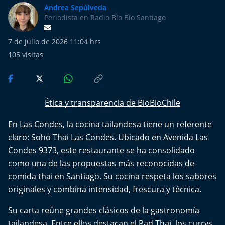
Más de Ti Podcast
Andrea Sepúlveda
Periodista en Radio Bío Bío Santiago
Realizadores
7 de julio de 2026 11:04 hrs
Retropop
105
visitas
De Plato en Plato
Ética y transparencia de BioBioChile
Los Inestables
En Las Condes, la cocina tailandesa tiene un referente
Más de 100 Días
claro: Soho Thai Las Condes. Ubicado en Avenida Las
Condes 9373, este restaurante se ha consolidado
Tu Mereces Ser Feliz
como una de las propuestas más reconocidas de
comida thai en Santiago. Su cocina respeta los sabores
Efemérides
originales y combina intensidad, frescura y técnica.
Cultura y Espectáculos
Su carta reúne grandes clásicos de la gastronomía
tailandesa. Entre ellos destacan el Pad Thai, los currys,