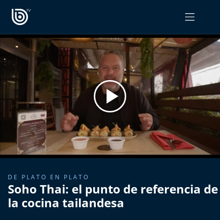
PROGRAMAS
OPINIÓN
Radiograma
PODCAST RADIOGRAMA
Expreso Bío Bío
Podría Ser Peor
La Entrevista de Tomás Mosciatti
Entrevistas BioBioTV
DE PLATO EN PLATO
Soho Thai: el punto de referencia de
Comentarios de Tomás Mosciatti
la cocina tailandesa