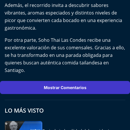
El Mejor País de Chile
Además, el recorrido invita a descubrir sabores
vibrantes, aromas especiados y distintos niveles de
Te invito a tomar once
picor que convierten cada bocado en una experiencia
gastronómica.
Bío Bío en Ruta
Por otra parte, Soho Thai Las Condes recibe una
Especiales
excelente valoración de sus comensales. Gracias a ello,
se ha transformado en una parada obligada para
Chiche cuadra y su parrilla
quienes buscan auténtica comida tailandesa en
Santiago.
Motorfem
Mostrar Comentarios
Agenda Propia
Chile, Historia de 30 años
LO MÁS VISTO
Carrera a La Moneda