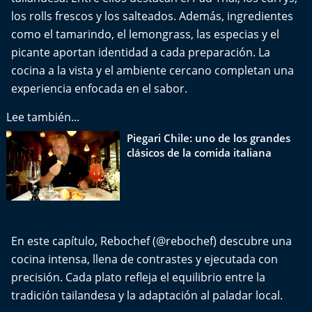
Del Fin del Mundo
los rolls frescos y los salteados. Además, ingredientes
como el tamarindo, el lemongrass, las especias y el
Deportes
picante aportan identidad a cada preparación. La
cocina a la vista y el ambiente cercano completan una
Conexión Digital
experiencia enfocada en el sabor.
La Ruta del Pulsar
Lee también...
Piegari Chile: uno de los grandes
Psicología Abierta
clásicos de la comida italiana
Impacto Tecnológico
Sesiones Dieciocheras
En este capítulo, Rebochef (
@rebochef
) descubre una
Expreso PM
cocina intensa, llena de contrastes y ejecutada con
precisión. Cada plato refleja el equilibrio entre la
Conecta Vida
tradición tailandesa y la adaptación al paladar local.