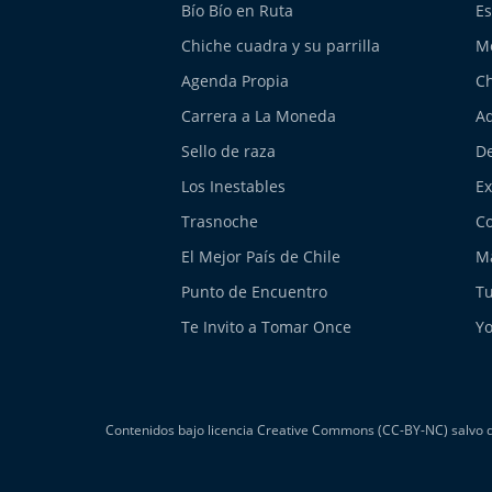
Bío Bío en Ruta
Es
Chiche cuadra y su parrilla
M
Agenda Propia
Ch
Carrera a La Moneda
Aq
Sello de raza
De
Los Inestables
E
Trasnoche
Co
El Mejor País de Chile
Má
Punto de Encuentro
Tu
Te Invito a Tomar Once
Yo
Contenidos bajo licencia Creative Commons (CC-BY-NC) salvo do