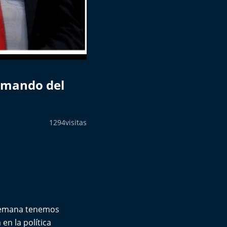
Comando del
1294
visitas
 semana tenemos
en la política