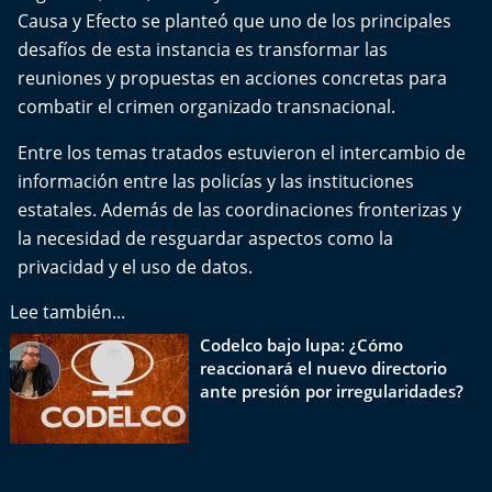
Del Fin del Mundo
Causa y Efecto se planteó que uno de los principales
desafíos de esta instancia es transformar las
Deportes
reuniones y propuestas en acciones concretas para
combatir el crimen organizado transnacional.
Conexión Digital
Entre los temas tratados estuvieron el intercambio de
La Ruta del Pulsar
información entre las policías y las instituciones
estatales. Además de las coordinaciones fronterizas y
Psicología Abierta
la necesidad de resguardar aspectos como la
privacidad y el uso de datos.
Impacto Tecnológico
Lee también...
Sesiones Dieciocheras
Codelco bajo lupa: ¿Cómo
reaccionará el nuevo directorio
ante presión por irregularidades?
Expreso PM
Conecta Vida