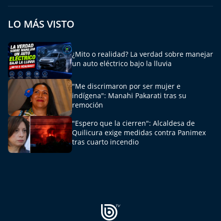
Aquí Estamos
LO MÁS VISTO
Sello de raza
¿Mito o realidad? La verdad sobre manejar
Trasnoche
un auto eléctrico bajo la lluvia
Reto Inmobiliario
"Me discrimaron por ser mujer e
indígena": Manahi Pakarati tras su
Punto de Encuentro
remoción
"Espero que la cierren": Alcaldesa de
Yo invito
Quilicura exige medidas contra Panimex
tras cuarto incendio