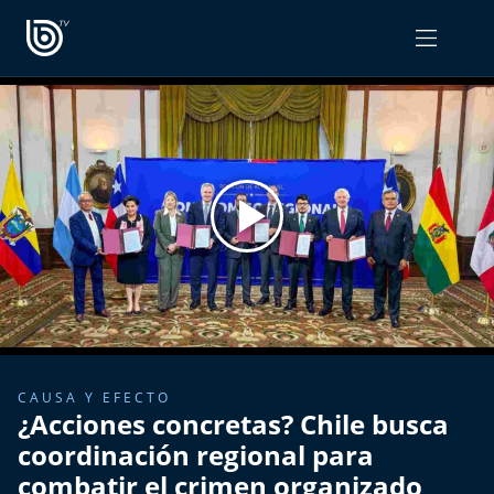
PROGRAMAS
OPINIÓN
Radiograma
PODCAST RADIOGRAMA
Expreso Bío Bío
Podría Ser Peor
La Entrevista de Tomás Mosciatti
Entrevistas BioBioTV
CAUSA Y EFECTO
¿Acciones concretas? Chile busca
Comentarios de Tomás Mosciatti
coordinación regional para
combatir el crimen organizado