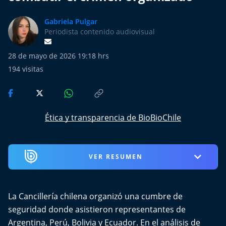
Más de Ti Podcast
Gabriela Pulgar
Realizadores
Periodista contenido audiovisual
Retropop
28 de mayo de 2026 19:18 hrs
194
visitas
De Plato en Plato
Los Inestables
Ética y transparencia de BioBioChile
Más de 100 Días
Tu Mereces Ser Feliz
VER RESUMEN
Efemérides
La Cancillería chilena organizó una cumbre de
Cultura y Espectáculos
seguridad donde asistieron representantes de
Argentina, Perú, Bolivia y Ecuador. En el análisis de