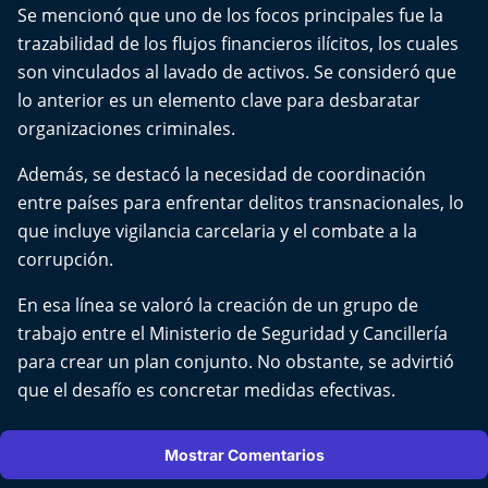
El Mejor País de Chile
Se mencionó que uno de los focos principales fue la
trazabilidad de los flujos financieros ilícitos, los cuales
Te invito a tomar once
son vinculados al lavado de activos. Se consideró que
lo anterior es un elemento clave para desbaratar
Bío Bío en Ruta
organizaciones criminales.
Además, se destacó la necesidad de coordinación
Especiales
entre países para enfrentar delitos transnacionales, lo
Chiche cuadra y su parrilla
que incluye vigilancia carcelaria y el combate a la
corrupción.
Motorfem
En esa línea se valoró la creación de un grupo de
trabajo entre el Ministerio de Seguridad y Cancillería
Agenda Propia
para crear un plan conjunto. No obstante, se advirtió
que el desafío es concretar medidas efectivas.
Chile, Historia de 30 años
Carrera a La Moneda
Mostrar Comentarios