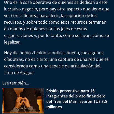
Uno es la cosa operativa de quienes se dedican a este
Del Fin del Mundo
lucrativo negocio, pero hay otro aspecto que tiene que
Deportes
ver con la finanza, para decir, la captación de los
recursos, y sobre todo cómo esos recursos terminan
Conexión Digital
en manos de quienes son los jefes de estas
organizaciones y, por lo tanto, cómo se lavan, cómo se
La Ruta del Pulsar
legalizan.
Hoy día hemos tenido la noticia, bueno, fue algunos
Psicología Abierta
días atrás, no es cierto, una captura de una red que es
considerada como una especie de articulación del
Impacto Tecnológico
Tren de Aragua.
Sesiones Dieciocheras
Lee también...
Prisión preventiva para 16
Expreso PM
integrantes del brazo financiero
del Tren del Mar: lavaron $US 3,5
Conecta Vida
millones