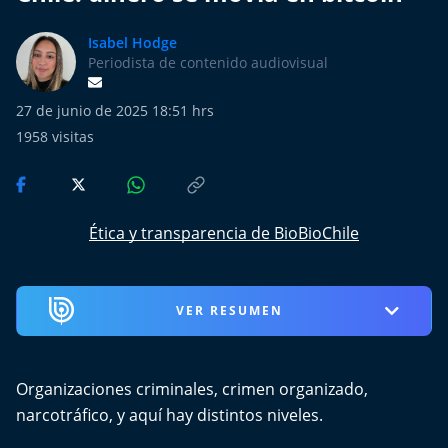
Más de Ti Podcast
Isabel Hodge
Realizadores
Periodista de contenido audiovisual
Retropop
27 de junio de 2025 18:51 hrs
1958
visitas
De Plato en Plato
Los Inestables
Ética y transparencia de BioBioChile
Más de 100 Días
Tu Mereces Ser Feliz
VER RESUMEN
Efemérides
Organizaciones criminales, crimen organizado,
Cultura y Espectáculos
narcotráfico, y aquí hay distintos niveles.