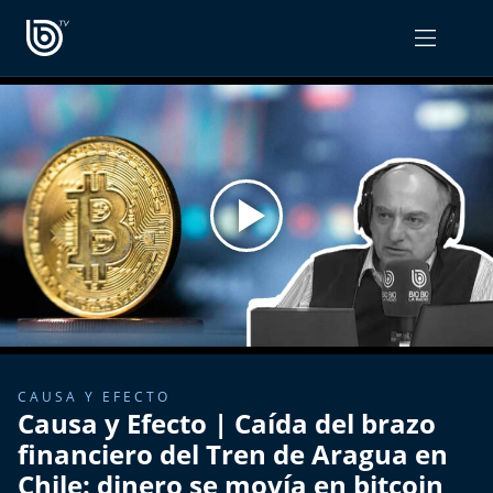
PROGRAMAS
OPINIÓN
Radiograma
PODCAST RADIOGRAMA
Expreso Bío Bío
Podría Ser Peor
La Entrevista de Tomás Mosciatti
Entrevistas BioBioTV
CAUSA Y EFECTO
Causa y Efecto | Caída del brazo
Comentarios de Tomás Mosciatti
financiero del Tren de Aragua en
Chile: dinero se movía en bitcoin