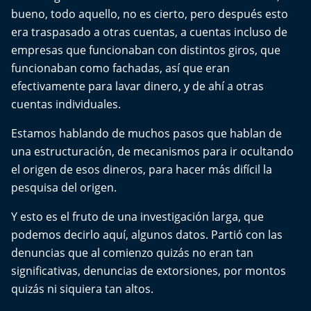
Aquí Estamos
bueno, todo aquello, no es cierto, pero después esto
era traspasado a otras cuentas, a cuentas incluso de
Sello de raza
empresas que funcionaban con distintos giros, que
funcionaban como fachadas, así que eran
Trasnoche
efectivamente para lavar dinero, y de ahí a otras
cuentas individuales.
Reto Inmobiliario
Estamos hablando de muchos pasos que hablan de
Punto de Encuentro
una estructuración, de mecanismos para ir ocultando
el origen de esos dineros, para hacer más difícil la
Yo invito
pesquisa del origen.
Y esto es el fruto de una investigación larga, que
podemos decirlo aquí, algunos datos. Partió con las
denuncias que al comienzo quizás no eran tan
significativas, denuncias de extorsiones, por montos
quizás ni siquiera tan altos.