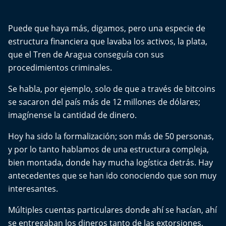
El Mejor País de Chile
Puede que haya más, digamos, pero una especie de
Te invito a tomar once
estructura financiera que lavaba los activos, la plata,
que el Tren de Aragua conseguía con sus
Bío Bío en Ruta
procedimientos criminales.
Especiales
Se habla, por ejemplo, solo de que a través de bitcoins
se sacaron del país más de 12 millones de dólares;
Chiche cuadra y su parrilla
imagínense la cantidad de dinero.
Motorfem
Hoy ha sido la formalización; son más de 50 personas,
y por lo tanto hablamos de una estructura compleja,
Agenda Propia
bien montada, donde hay mucha logística detrás. Hay
antecedentes que se han ido conociendo que son muy
Chile, Historia de 30 años
interesantes.
Carrera a La Moneda
Múltiples cuentas particulares donde ahí se hacían, ahí
se entregaban los dineros tanto de las extorsiones,