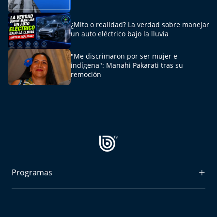
Aquí Estamos
¿Mito o realidad? La verdad sobre manejar
Sello de raza
un auto eléctrico bajo la lluvia
Trasnoche
"Me discrimaron por ser mujer e
indígena": Manahi Pakarati tras su
remoción
Reto Inmobiliario
Punto de Encuentro
Yo invito
Programas
Radiograma