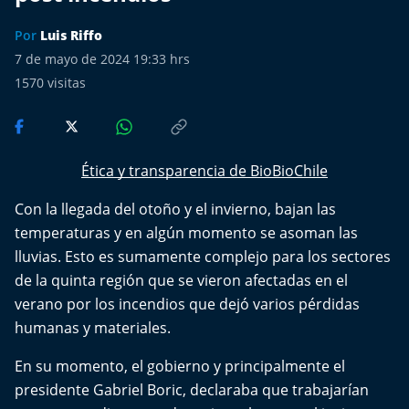
Más de Ti Podcast
Por
Luis Riffo
Realizadores
7 de mayo de 2024 19:33 hrs
1570
visitas
Retropop
De Plato en Plato
Ética y transparencia de BioBioChile
Los Inestables
Con la llegada del otoño y el invierno, bajan las
temperaturas y en algún momento se asoman las
Más de 100 Días
lluvias. Esto es sumamente complejo para los sectores
de la quinta región que se vieron afectadas en el
Tu Mereces Ser Feliz
verano por los incendios que dejó varios pérdidas
Efemérides
humanas y materiales.
En su momento, el gobierno y principalmente el
Cultura y Espectáculos
presidente Gabriel Boric, declaraba que trabajarían