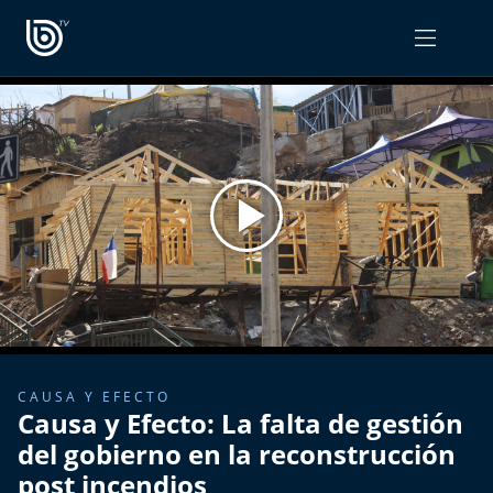
PROGRAMAS
OPINIÓN
Radiograma
PODCAST RADIOGRAMA
Expreso Bío Bío
Podría Ser Peor
La Entrevista de Tomás Mosciatti
Entrevistas BioBioTV
CAUSA Y EFECTO
Causa y Efecto: La falta de gestión
Comentarios de Tomás Mosciatti
del gobierno en la reconstrucción
post incendios