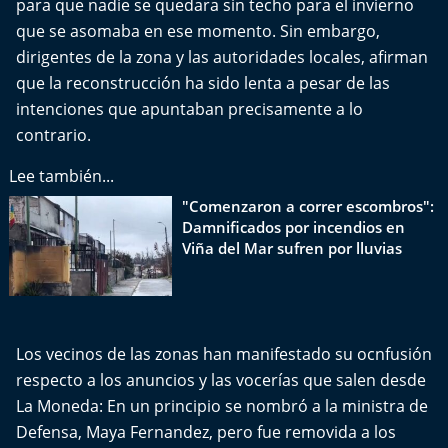
para que nadie se quedara sin techo para el invierno
Del Fin del Mundo
que se asomaba en ese momento. Sin embargo,
dirigentes de la zona y las autoridades locales, afirman
Deportes
que la reconstrucción ha sido lenta a pesar de las
intenciones que apuntaban precisamente a lo
Conexión Digital
contrario.
La Ruta del Pulsar
Lee también...
"Comenzaron a correr escombros":
Psicología Abierta
Damnificados por incendios en
Viña del Mar sufren por lluvias
Impacto Tecnológico
Sesiones Dieciocheras
Los vecinos de las zonas han manifestado su ocnfusión
Expreso PM
respecto a los anuncios y las vocerías que salen desde
La Moneda: En un principio se nombró a la ministra de
Conecta Vida
Defensa, Maya Fernandez, pero fue removida a los