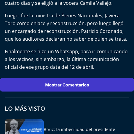
cuatro días y se eligió a la vocera
Camila Vallejo
.
El Mejor País de Chile
Luego, fue la ministra de Bienes Nacionales, Javiera
Te invito a tomar once
Toro como enlace y reconstrucción, pero luego llegó
un encargado de reconstrucción, Patricio Coronado,
Bío Bío en Ruta
que los auditores declaran no saber de quién se trata.
Especiales
Finalmente se hizo un Whatsapp, para ir comunicando
a los vecinos, sin embargo, la última comunicación
Chiche cuadra y su parrilla
oficial de ese grupo data del 12 de abril.
Motorfem
Mostrar Comentarios
Agenda Propia
LO MÁS VISTO
Chile, Historia de 30 años
Carrera a La Moneda
Boric: la imbecilidad del presidente