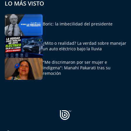
LO MÁS VISTO
Aquí Estamos
Sello de raza
Boric: la imbecilidad del presidente
Trasnoche
¿Mito o realidad? La verdad sobre manejar
Reto Inmobiliario
un auto eléctrico bajo la lluvia
Punto de Encuentro
"Me discrimaron por ser mujer e
indígena": Manahi Pakarati tras su
remoción
Yo invito