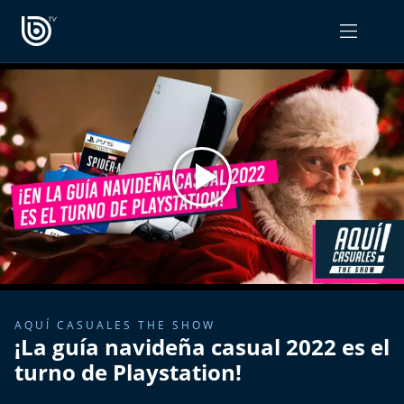
PROGRAMAS
OPINIÓN
Radiograma
PODCAST RADIOGRAMA
Expreso Bío Bío
Podría Ser Peor
La Entrevista de Tomás Mosciatti
Entrevistas BioBioTV
AQUÍ CASUALES THE SHOW
¡La guía navideña casual 2022 es el
Comentarios de Tomás Mosciatti
turno de Playstation!