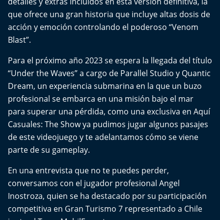
detalles y extras incluidos en esta versión definitiva, la
Del Fin del Mundo
que ofrece una gran historia que incluye altas dosis de
acción y emoción controlando el poderoso “Venom
Deportes
Blast”.
Conexión Digital
Para el próximo año 2023 se espera la llegada del título
“Under the Waves” a cargo de Parallel Studio y Quantic
La Ruta del Pulsar
Dream, un experiencia submarina en la que un buzo
profesional se embarca en una misión bajo el mar
Psicología Abierta
para superar una pérdida, como una exclusiva en Aquí
Casuales: The Show ya pudimos jugar algunos pasajes
Impacto Tecnológico
de este videojuego y te adelantamos cómo se viene
parte de su gameplay.
Sesiones Dieciocheras
En una entrevista que no te puedes perder,
Expreso PM
conversamos con el jugador profesional Angel
Inostroza, quien se ha destacado por su participación
Conecta Vida
competitiva en Gran Turismo 7 representado a Chile