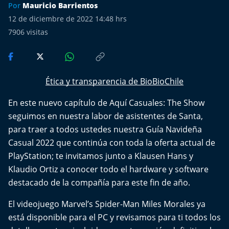
Más de Ti Podcast
Por
Mauricio Barrientos
12 de diciembre de 2022 14:48 hrs
Realizadores
7906
visitas
Retropop
De Plato en Plato
Ética y transparencia de BioBioChile
En este nuevo capítulo de Aquí Casuales: The Show
Los Inestables
seguimos en nuestra labor de asistentes de Santa,
para traer a todos ustedes nuestra Guía Navideña
Más de 100 Días
Casual 2022 que continúa con toda la oferta actual de
PlayStation; te invitamos junto a Klausen Hans y
Tu Mereces Ser Feliz
Klaudio Ortiz a conocer todo el hardware y software
destacado de la compañía para este fin de año.
Efemérides
El videojuego Marvel’s Spider-Man Miles Morales ya
Cultura y Espectáculos
está disponible para el PC y revisamos para ti todos los