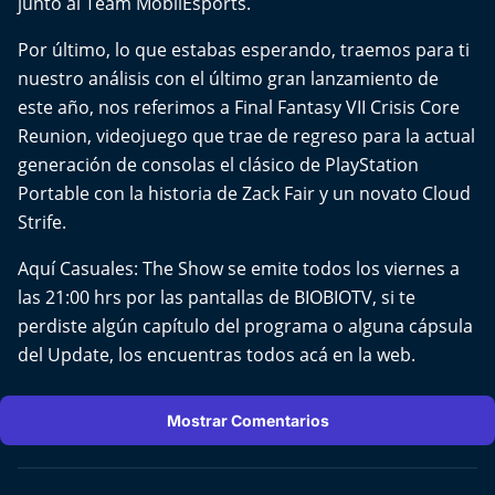
junto al Team MobilEsports.
El Mejor País de Chile
Por último, lo que estabas esperando, traemos para ti
Te invito a tomar once
nuestro análisis con el último gran lanzamiento de
este año, nos referimos a Final Fantasy VII Crisis Core
Bío Bío en Ruta
Reunion, videojuego que trae de regreso para la actual
generación de consolas el clásico de PlayStation
Especiales
Portable con la historia de Zack Fair y un novato Cloud
Strife.
Chiche cuadra y su parrilla
Aquí Casuales: The Show se emite todos los viernes a
Motorfem
las 21:00 hrs por las pantallas de BIOBIOTV, si te
perdiste algún capítulo del programa o alguna cápsula
Agenda Propia
del Update, los encuentras todos acá en la web.
Chile, Historia de 30 años
Mostrar Comentarios
Carrera a La Moneda