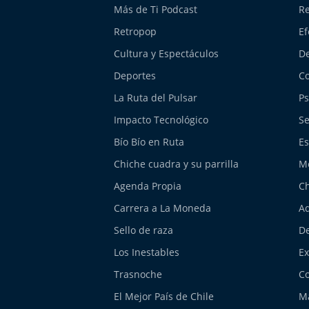
Más de Ti Podcast
Re
Retropop
Ef
Cultura y Espectáculos
De
Deportes
Co
La Ruta del Pulsar
Ps
Impacto Tecnológico
Se
Bío Bío en Ruta
Es
Chiche cuadra y su parrilla
M
Agenda Propia
Ch
Carrera a La Moneda
Aq
Sello de raza
De
Los Inestables
E
Trasnoche
Co
El Mejor País de Chile
Má