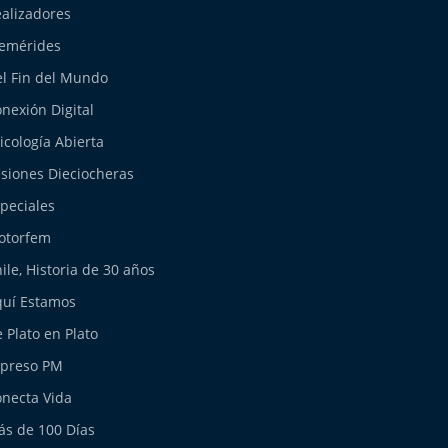
alizadores
emérides
l Fin del Mundo
nexión Digital
icología Abierta
siones Dieciocheras
peciales
otorfem
ile, Historia de 30 años
uí Estamos
 Plato en Plato
xpreso PM
necta Vida
s de 100 Días