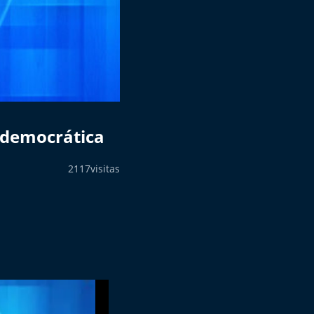
 democrática
2117
visitas