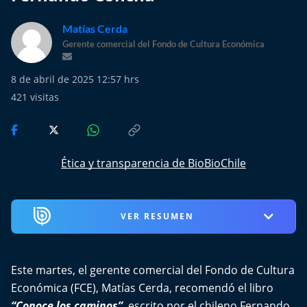
Más de Ti Podcast
Matías Cerda
Realizadores
Gerente comercial del Fondo de Cultura Económica
Retropop
8 de abril de 2025 12:57 hrs
421
visitas
De Plato en Plato
Los Inestables
Ética y transparencia de BioBioChile
Más de 100 Días
Tu Mereces Ser Feliz
VER RESUMEN
Efemérides
Este martes, el gerente comercial del Fondo de Cultura
Cultura y Espectáculos
Económica (
FCE
),
Matías Cerda
, recomendó el libro
“Conoce los caminos”
, escrito por el chileno Fernando