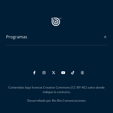
Aquí Estamos
Sello de raza
Trasnoche
Programas
Reto Inmobiliario
Radiograma
Punto de Encuentro
Expreso Bío Bío
Yo invito
Podría Ser Peor
La Entrevista de Tomás Mosciatti
Contenidos bajo licencia Creative Commons (CC-BY-NC) salvo donde
Entrevistas BioBioTV
indique lo contrario.
Desarrollado por Bio Bio Comunicaciones
Comentarios de Tomás Mosciatti
Más de Ti Podcast