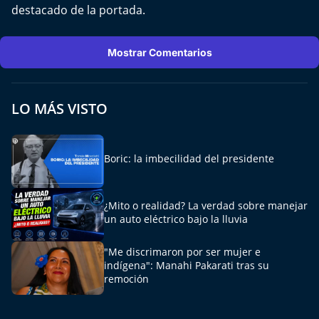
El Mejor País de Chile
destacado de la portada.
Te invito a tomar once
Mostrar Comentarios
Bío Bío en Ruta
LO MÁS VISTO
Especiales
Chiche cuadra y su parrilla
Boric: la imbecilidad del presidente
Motorfem
¿Mito o realidad? La verdad sobre manejar
un auto eléctrico bajo la lluvia
Agenda Propia
"Me discrimaron por ser mujer e
Chile, Historia de 30 años
indígena": Manahi Pakarati tras su
remoción
Carrera a La Moneda