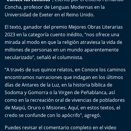
Del Fin del Mundo
Concha, profesor de Lenguas Modernas en la
Universidad de Exeter en el Reino Unido.
Deportes
El texto, ganador del premio Mejores Obras Literarias
Conexión Digital
2023 en la categoría cuento inédito, “nos ofrece una
mirada al modo en que la religión atraviesa la vida de
La Ruta del Pulsar
millones de personas en un mundo aparentemente
secularizado”, señaló el columnista.
Psicología Abierta
“A través de sus quince relatos, en Conoce los caminos
Impacto Tecnológico
encontramos narraciones que indagan en los últimos
días de Antares de la Luz, en la historia bíblica de
Sesiones Dieciocheras
Sodoma y Gomorra o la Virgen de Peñablanca, así
como en la recreación oral de vivencias de pobladores
Expreso PM
de Maipú, Oruro o Misiones. Aquí, en estos textos, el
credo se confunde con lo apócrifo”, agregó.
Conecta Vida
Puedes revisar el comentario completo en el video