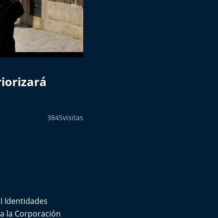
riorizará
3845
visitas
I Identidades
za la Corporación