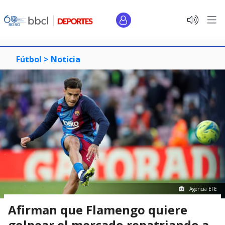
Fútbol >
Noticia
Agencia EFE
Afirman que Flamengo quiere
golpear el mercado repatriando a