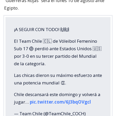
“Guerreras Rojas” será el lunes 10 de agosto ante
Egipto.
¡A SEGUIR CON TODO! 🙌🙌
El Team Chile 🇨🇱 de Vóleibol Femenino
Sub 17 🏐 perdió ante Estados Unidos 🇺🇸
por 3-0 en su tercer partido del Mundial
de la categoría.
Las chicas dieron su máximo esfuerzo ante
una potencia mundial 👏.
Chile descansará este domingo y volverá a
jugar…
pic.twitter.com/6J3bqOVgcl
— Team Chile (@TeamChile_COCH)