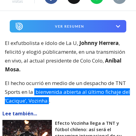
visitas
VER RESUMEN
El exfutbolista e ídolo de La U,
Johnny Herrera
,
felicitó y elogió públicamente, en una transmisión
en vivo, al actual presidente de Colo Colo,
Aníbal
Mosa.
El hecho ocurrió en medio de un despacho de TNT
Sports en la
bienvenida abierta al último fichaje del
‘Cacique’, Vozinha
.
Lee también...
Efecto Vozinha llega a TNT y
fútbol chileno: así será el
streaming internacional de su