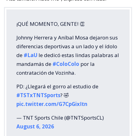
¡QUÉ MOMENTO, GENTE! 👏
Johnny Herrera y Aníbal Mosa dejaron sus
diferencias deportivas a un lado y el ídolo
de
#LaU
le dedicó estas lindas palabras al
mandamás de
#ColoColo
por la
contratación de Vozinha.
PD: ¿Llegará el gorro al estudio de
#TSTxTNTSports
? 🤣
pic.twitter.com/G7CpGixItn
— TNT Sports Chile (@TNTSportsCL)
August 6, 2026