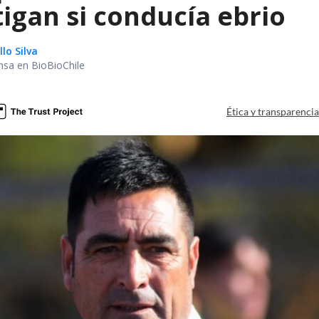
tigan si conducía ebrio
lo Silva
nsa en BioBioChile
Ética y transparenci