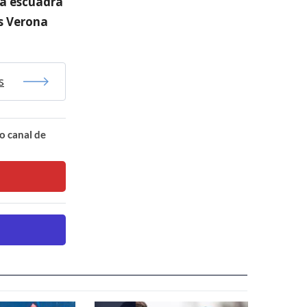
la escuadra
as Verona
s
o canal de