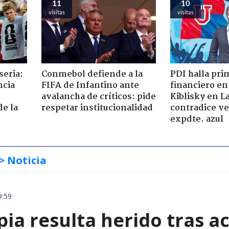
11
10
visitas
visitas
seria:
Conmebol defiende a la
PDI halla pr
ncia
FIFA de Infantino ante
financiero en
avalancha de críticos: pide
Kiblisky en L
de la
respetar institucionalidad
contradice ve
expdte. azul
> Noticia
9:59
ia resulta herido tras a