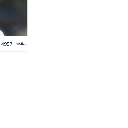
4957
visitas
e de tránsito
ndo con
o 332 de la
teria de
trol del