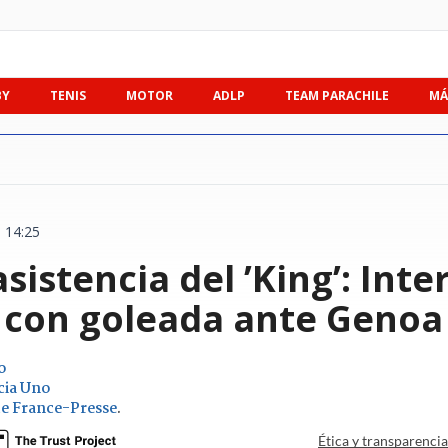
BY
TENIS
MOTOR
ADLP
TEAM PARACHILE
MÁ
 14:25
asistencia del ’King’: Int
A con goleada ante Genoa
o
cia Uno
e France-Presse
.
Ética y transparenci