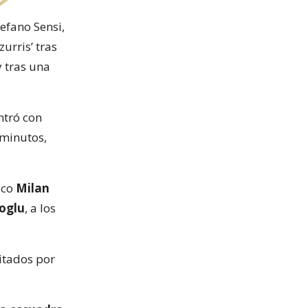
tefano Sensi,
urris’ tras
y tras una
ntró con
 minutos,
aco
Milan
oglu
, a los
citados por