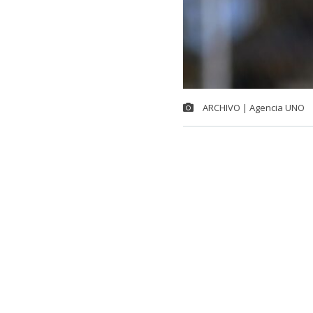
ARCHIVO | Agencia UNO
El exarquero d
durante la ma
lesiones de 
De acuerdo a
Ruta 5 Sur, en
investigación