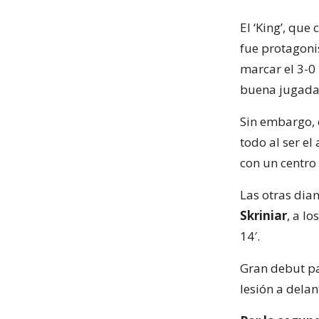
El ‘King’, que
fue protagonis
marcar el 3-0 
buena jugada
Sin embargo, 
todo al ser el
con un centro 
Las otras dia
Skriniar
, a l
14′.
Gran debut pa
lesión a dela