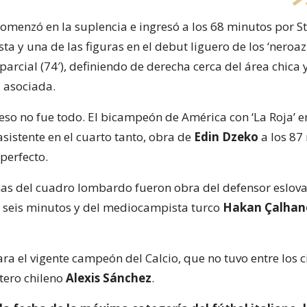
 comenzó en la suplencia e ingresó a los 68 minutos por S
ta y una de las figuras en el debut liguero de los ‘neroazz
parcial (74′), definiendo de derecha cerca del área chica 
 asociada.
eso no fue todo. El bicampeón de América con ‘La Roja’ e
 asistente en el cuarto tanto, obra de
Edin Dzeko
a los 87
perfecto.
nas del cuadro lombardo fueron obra del defensor eslov
os seis minutos y del mediocampista turco
Hakan Çalhan
ra el vigente campeón del Calcio, que no tuvo entre los 
ntero chileno
Alexis Sánchez
.