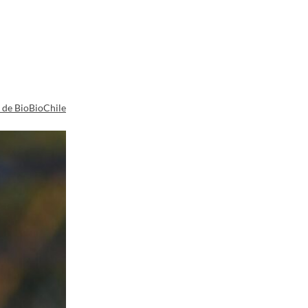
a de BioBioChile