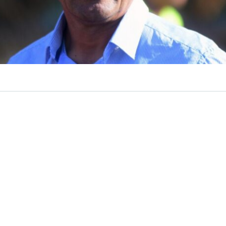
VER RESUMEN
e la selección chilena,
Nelson Tapia
, sufrió un accident
drugada de este viernes en la
región del Maule
, resulta
gravedad, aunque
fuera de riesgo vital
.
 información de
24 Horas
, el hecho ocurrió en el kilómetr
 la intersección con la ruta L-651. Por causas que son ma
,
el otrora seleccionado nacional habría perdido el con