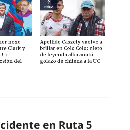
9
visitas
imer nexo
Apellido Caszely vuelve a
tre Clark y
brillar en Colo Colo: nieto
a U:
de leyenda alba anotó
rsión del
golazo de chilena a la UC
ccidente en Ruta 5