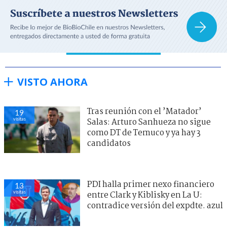
VISTO AHORA
Tras reunión con el ’Matador’
19
visitas
Salas: Arturo Sanhueza no sigue
como DT de Temuco y ya hay 3
candidatos
PDI halla primer nexo financiero
13
visitas
entre Clark y Kiblisky en La U:
contradice versión del expdte. azul