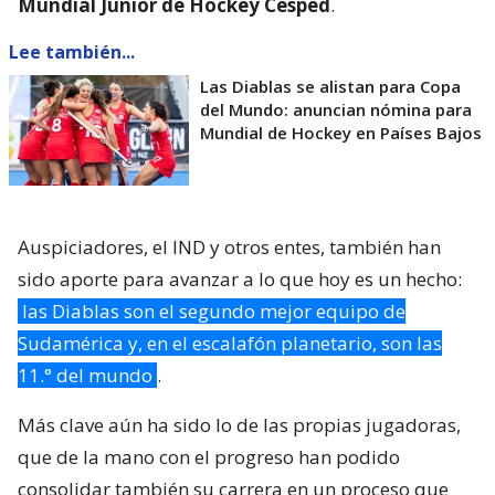
Mundial Junior de Hockey Césped
.
Lee también...
Las Diablas se alistan para Copa
del Mundo: anuncian nómina para
Mundial de Hockey en Países Bajos
Auspiciadores, el IND y otros entes, también han
sido aporte para avanzar a lo que hoy es un hecho:
las Diablas son el segundo mejor equipo de
Sudamérica y, en el escalafón planetario, son las
11.° del mundo
.
Más clave aún ha sido lo de las propias jugadoras,
que de la mano con el progreso han podido
consolidar también su carrera en un proceso que