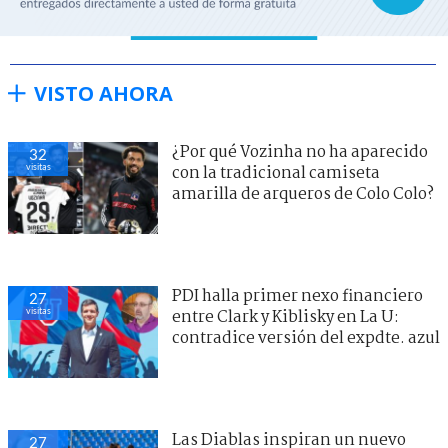
VISTO AHORA
¿Por qué Vozinha no ha aparecido
32
visitas
con la tradicional camiseta
amarilla de arqueros de Colo Colo?
PDI halla primer nexo financiero
27
visitas
entre Clark y Kiblisky en La U:
contradice versión del expdte. azul
Las Diablas inspiran un nuevo
27