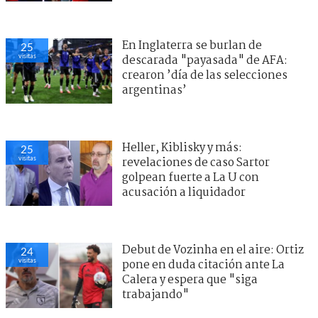
En Inglaterra se burlan de
25
visitas
descarada "payasada" de AFA:
crearon ’día de las selecciones
argentinas’
Heller, Kiblisky y más:
25
visitas
revelaciones de caso Sartor
golpean fuerte a La U con
acusación a liquidador
Debut de Vozinha en el aire: Ortiz
24
visitas
pone en duda citación ante La
Calera y espera que "siga
trabajando"