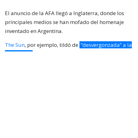
El anuncio de la AFA llegó a Inglaterra, donde los
principales medios se han mofado del homenaje
inventado en Argentina.
The Sun
, por ejemplo, tildó de
“desvergonzada” a la
Albiceleste
por crear un día especial para celebrar
su victoria en el Mundial 2026 contra Inglaterra.
“Argentina ha creado descaradamente un día
especial para celebrar su victoria en la semifinal
del Mundial
, en medio de la indignación por las
payasadas de la celebración con la pancarta de las
Malvinas”, detallaron.
Lo anterior, aludiendo a la bandera -prohibida por
la FIFA- que fue mostrada por algunos