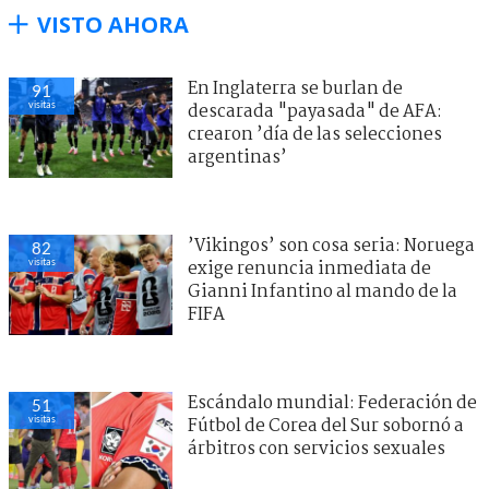
VISTO AHORA
En Inglaterra se burlan de
91
visitas
descarada "payasada" de AFA:
crearon ’día de las selecciones
argentinas’
’Vikingos’ son cosa seria: Noruega
82
visitas
exige renuncia inmediata de
Gianni Infantino al mando de la
FIFA
Escándalo mundial: Federación de
51
visitas
Fútbol de Corea del Sur sobornó a
árbitros con servicios sexuales