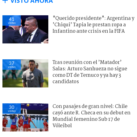
VISTO AHORA
"Querido presidente": Argentina y
41
visitas
’Chiqui’ Tapia le prestan ropa a
Infantino ante crisis en la FIFA
Tras reunión con el ’Matador’
37
visitas
Salas: Arturo Sanhueza no sigue
como DT de Temuco y ya hay 3
candidatos
Con pasajes de gran nivel: Chile
30
visitas
cayó ante R. Checa en su debut en
Mundial femenino Sub 17 de
Vóleibol