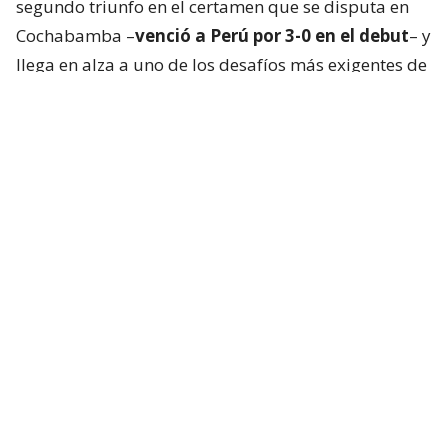
segundo triunfo en el certamen que se disputa en
Cochabamba –
venció a Perú por 3-0 en el debut
– y
llega en alza a uno de los desafíos más exigentes de
la fase de grupos.
El próximo compromiso de los Guerreros Rojos será
este viernes, a partir de las 20:30 horas, cuando se
midan ante
Argentina
en un duelo que puede
resultar clave para sus aspiraciones en el torneo.
¡OTRA VICTORIA! 🙌🙌
Los Guerreros Rojos 🇨🇱 superaron a
Bolivia 🇧🇴 (3-0) en segundo partido del
Sudamericano de Cochabamba.