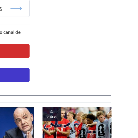
s
o canal de
4
visitas