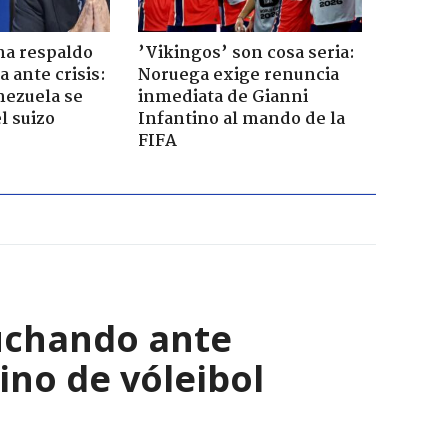
ma respaldo
’Vikingos’ son cosa seria:
 ante crisis:
Noruega exige renuncia
nezuela se
inmediata de Gianni
l suizo
Infantino al mando de la
FIFA
luchando ante
ino de vóleibol