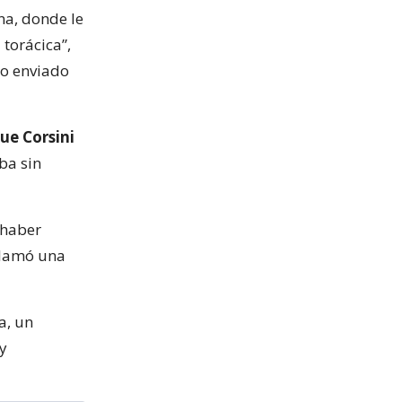
na, donde le
torácica”,
do enviado
ue Corsini
ba sin
 haber
clamó una
a, un
y