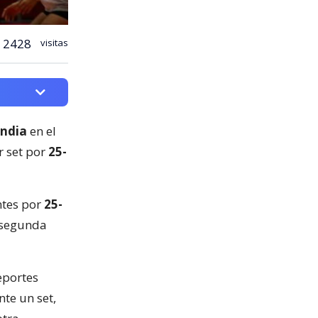
2428
visitas
andia
en el
r set por
25-
ntes por
25-
u segunda
eportes
nte un set,