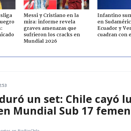
esliga
Messi y Cristiano en la
Infantino su
suegro
mira: informe revela
en Sudamérica
s:
graves amenazas que
Ecuador y Ve
nicado
sufrieron los cracks en
cuadran con e
Mundial 2026
2:53
 duró un set: Chile cayó 
 en Mundial Sub 17 femen
portes en BioBioChile