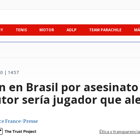
BY
TENIS
MOTOR
ADLP
TEAM PARACHILE
MÁ
0 | 14:57
 en Brasil por asesinato
utor sería jugador que a
ce France-Presse
Ética y transparenci