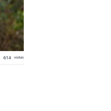
614
visitas
r semana
en
Golf de