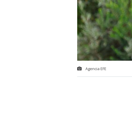
Agencia EFE
El golfista ch
varios meses 
Nueva York
,