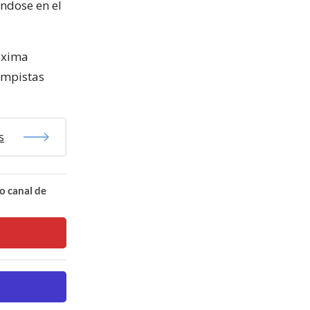
éndose en el
óxima
campistas
s
o canal de