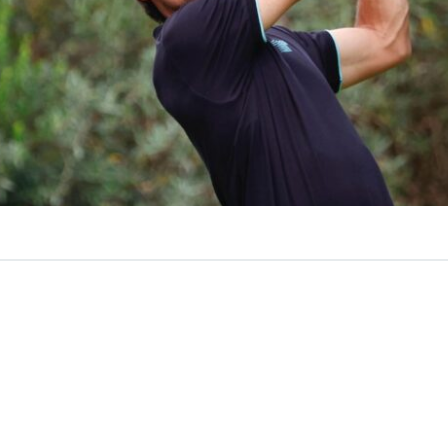
VER RESUMEN
ileno
Joaquín Niemann
confirmó que atraviesa
su mejo
y quedó este viernes en buen pie para conquistar el
LIV 
 en Estados Unidos.