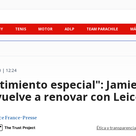
BY
TENIS
MOTOR
ADLP
TEAM PARACHILE
MÁ
 | 12:24
timiento especial": Jami
vuelve a renovar con Leic
ce France-Presse
Ética y transparenci