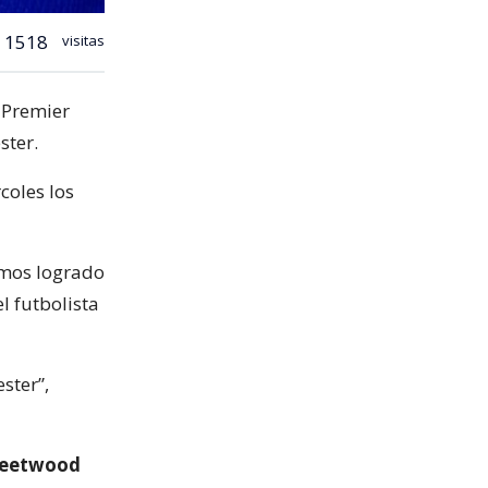
1518
visitas
 Premier
ster.
coles los
hemos logrado
l futbolista
ster”,
Fleetwood