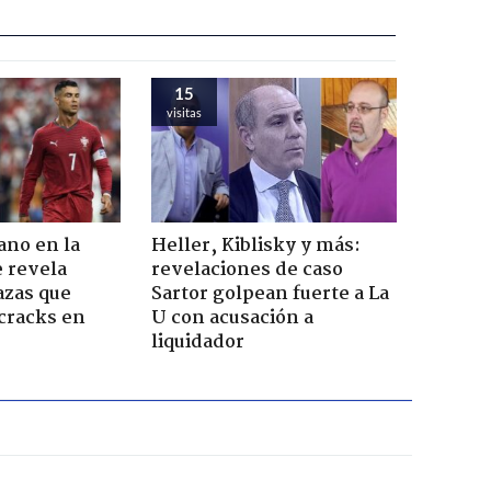
15
visitas
ano en la
Heller, Kiblisky y más:
 revela
revelaciones de caso
zas que
Sartor golpean fuerte a La
 cracks en
U con acusación a
liquidador