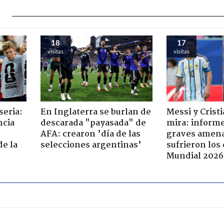
18
17
visitas
visitas
seria:
En Inglaterra se burlan de
Messi y Cristi
ncia
descarada "payasada" de
mira: informe
AFA: crearon ’día de las
graves amena
de la
selecciones argentinas’
sufrieron los
Mundial 2026