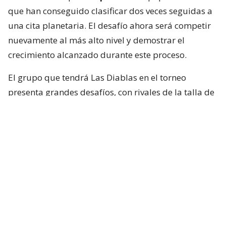
que han conseguido clasificar dos veces seguidas a
una cita planetaria. El desafío ahora será competir
nuevamente al más alto nivel y demostrar el
crecimiento alcanzado durante este proceso.
El grupo que tendrá Las Diablas en el torneo
presenta grandes desafíos, con rivales de la talla de
Países Bajos, Australia y Japón
, selecciones que
cuentan con una larga tradición y un alto grado de
profesionalización. Sin embargo, Chile llega con la
confianza de haber competido recientemente contra
algunas de ellas y con la convicción de que el
trabajo realizado permite mirar el futuro
con
ambición
.
Este presente también abre nuevas metas para el