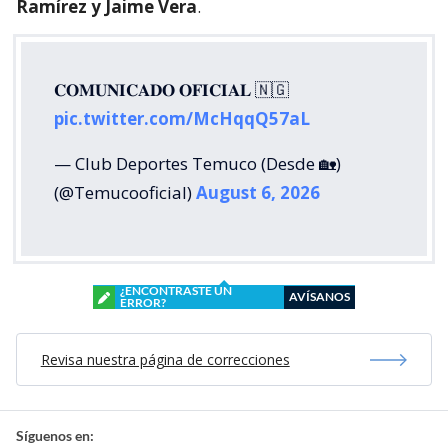
Ramírez y Jaime Vera
.
𝐂𝐎𝐌𝐔𝐍𝐈𝐂𝐀𝐃𝐎 𝐎𝐅𝐈𝐂𝐈𝐀𝐋 🇳🇬
pic.twitter.com/McHqqQ57aL
— Club Deportes Temuco (Desde 🏡)
(@Temucooficial)
August 6, 2026
¿ENCONTRASTE UN
AVÍSANOS
ERROR?
Revisa nuestra página de correcciones
Síguenos en: