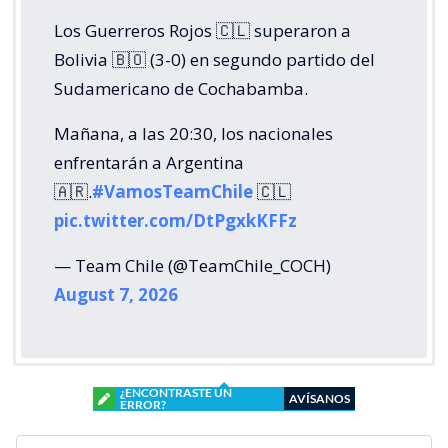
Los Guerreros Rojos 🇨🇱 superaron a
Bolivia 🇧🇴 (3-0) en segundo partido del
Sudamericano de Cochabamba.
Mañana, a las 20:30, los nacionales
enfrentarán a Argentina
🇦🇷.
#VamosTeamChile
🇨🇱
pic.twitter.com/DtPgxkKFFz
— Team Chile (@TeamChile_COCH)
August 7, 2026
¿ENCONTRASTE UN
AVÍSANOS
ERROR?