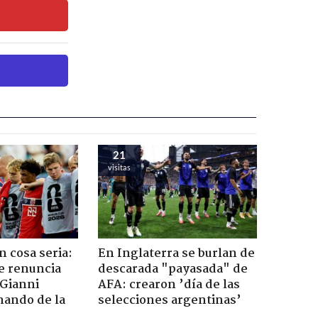
21
visitas
n cosa seria:
En Inglaterra se burlan de
e renuncia
descarada "payasada" de
 Gianni
AFA: crearon ’día de las
mando de la
selecciones argentinas’