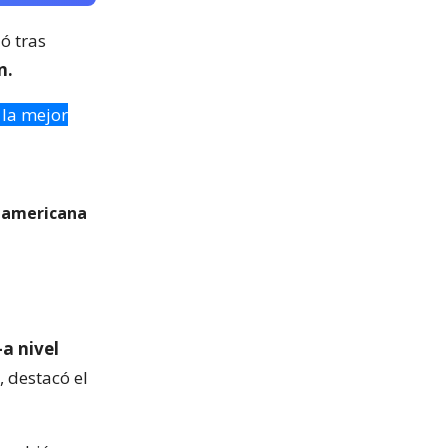
ló tras
n.
 la mejor
udamericana
a nivel
, destacó el