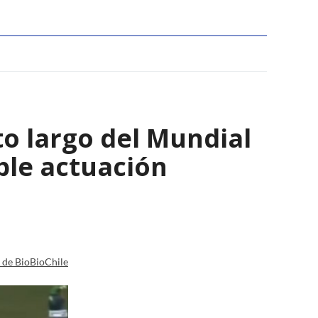
to largo del Mundial
ble actuación
a de BioBioChile