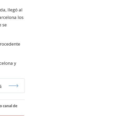
da, llegó al
arcelona los
e se
procedente
celona y
s
o canal de