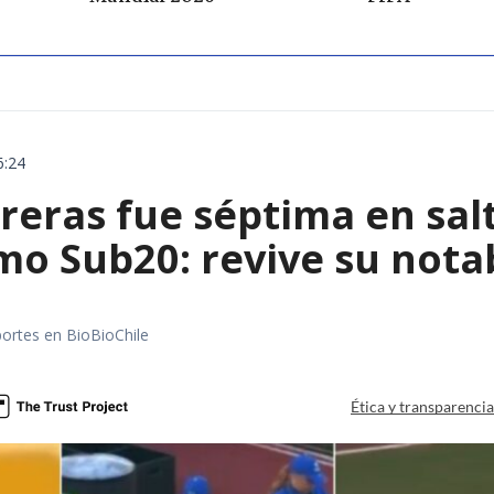
6:24
reras fue séptima en sal
mo Sub20: revive su nota
portes en BioBioChile
Ética y transparenci