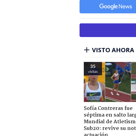
VISTO AHORA
35
visitas
Sofía Contreras fue
séptima en salto lar
Mundial de Atletism
Sub20: revive su no
actuación