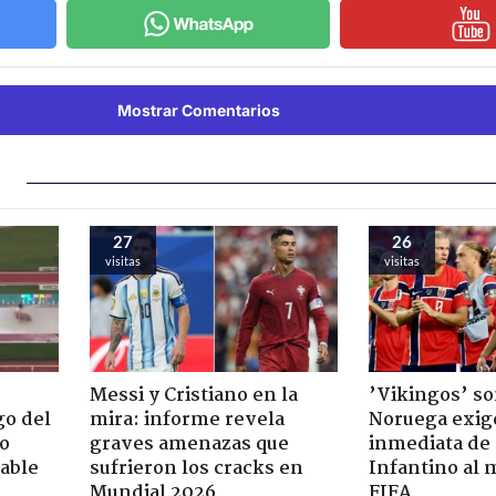
Mostrar Comentarios
27
26
visitas
visitas
Messi y Cristiano en la
’Vikingos’ so
go del
mira: informe revela
Noruega exig
o
graves amenazas que
inmediata de
table
sufrieron los cracks en
Infantino al 
Mundial 2026
FIFA