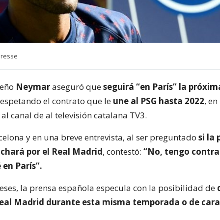
Presse
leño
Neymar
aseguró que
seguirá “en París” la próxim
 respetando el contrato que le
une al PSG hasta 2022
, en
al canal de al televisión catalana TV3.
celona y en una breve entrevista, al ser preguntado
si la
chará por el Real Madrid
, contestó:
“No, tengo contra
 en París”.
ses, la prensa española especula con la posibilidad de
q
 Real Madrid durante esta misma temporada o de cara