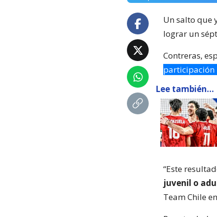
Un salto que y
lograr un sép
Contreras, esp
participación
Lee también...
“Este resulta
juvenil o ad
Team Chile en