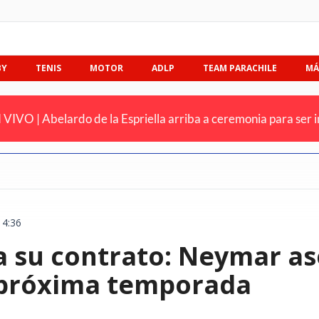
BY
TENIS
MOTOR
ADLP
TEAM PARACHILE
MÁ
 VIVO | Abelardo de la Espriella arriba a ceremonia para ser
14:36
a su contrato: Neymar as
 próxima temporada