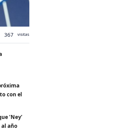
367
visitas
a
 próxima
to con el
ue ‘Ney’
 al año