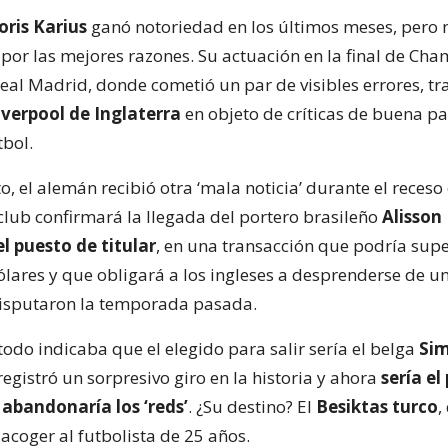
oris Karius
ganó notoriedad en los últimos meses, pero 
por las mejores razones. Su actuación en la final de Ch
eal Madrid, donde cometió un par de visibles errores, tr
iverpool de Inglaterra
en objeto de críticas de buena pa
bol.
o, el alemán recibió otra ‘mala noticia’ durante el reces
club confirmará la llegada del portero brasileño
Alisson
l puesto de titular
, en una transacción que podría supe
ólares y que obligará a los ingleses a desprenderse de un
disputaron la temporada pasada.
odo indicaba que el elegido para salir sería el belga
Si
 registró un sorpresivo giro en la historia y ahora
sería el
 abandonaría los ‘reds’
. ¿Su destino? El
Besiktas turco
,
acoger al futbolista de 25 años.