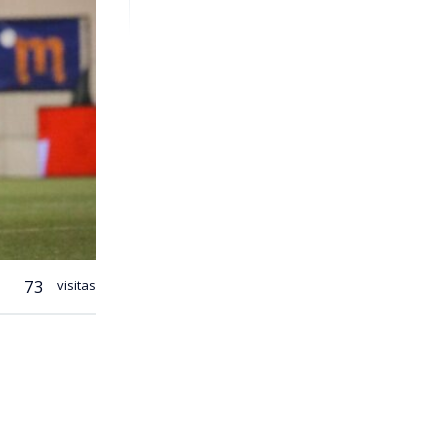
73
visitas
tadores,
s sensibles