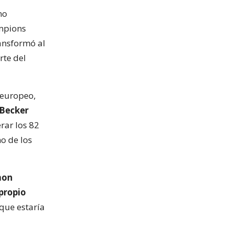
no
ampions
ansformó al
rte del
o europeo,
 Becker
rar los 82
o de los
mon
 propio
 que estaría