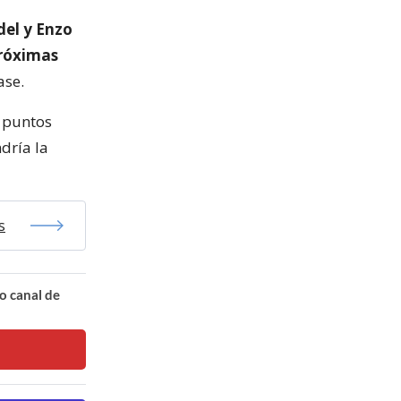
el y Enzo
próximas
ase.
s puntos
dría la
s
o canal de