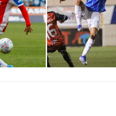
VER RESUMEN
Católica
se alista para los octavos de final de Copa Liber
nfrentar a
Estudiantes de La Plata
, pero lo hace con do