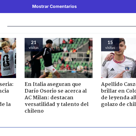
Mostrar Comentarios
21
15
visitas
visitas
seria:
En Italia aseguran que
Apellido Casz
ncia
Darío Osorio se acerca al
brillar en Col
AC Milan: destacan
de leyenda al
de la
versatilidad y talento del
golazo de chi
chileno