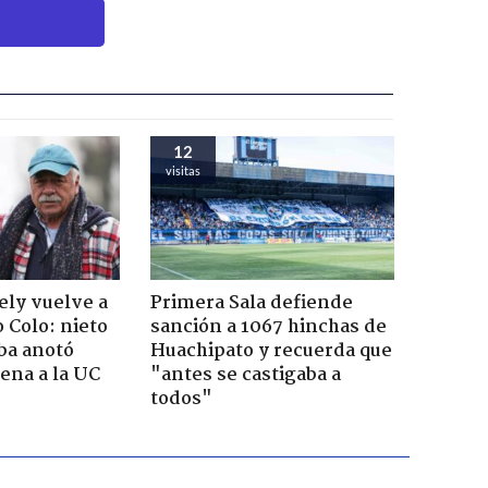
12
visitas
ely vuelve a
Primera Sala defiende
o Colo: nieto
sanción a 1067 hinchas de
ba anotó
Huachipato y recuerda que
lena a la UC
"antes se castigaba a
todos"