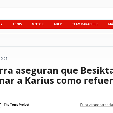
BY
TENIS
MOTOR
ADLP
TEAM PARACHILE
MÁ
15:51
erra aseguran que Besikt
mar a Karius como refue
Ética y transparenci