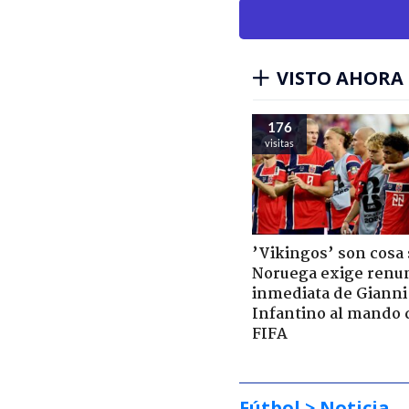
VISTO AHORA
176
visitas
’Vikingos’ son cosa 
Noruega exige renu
inmediata de Gianni
Infantino al mando 
FIFA
Fútbol
> Noticia