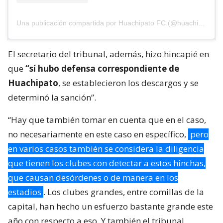
Una publicación compartida por Huachipato FC (@huachipato_fc)
El secretario del tribunal, además, hizo hincapié en
que
“sí hubo defensa correspondiente de
Huachipato
, se establecieron los descargos y se
determinó la sanción”.
“Hay que también tomar en cuenta que en el caso,
no necesariamente en este caso en específico,
pero
en varios casos también se considera la diligencia
que tienen los clubes con detectar a estos hinchas,
que causan desórdenes o de manera en los
estadios
. Los clubes grandes, entre comillas de la
capital, han hecho un esfuerzo bastante grande este
año con respecto a eso. Y también el tribunal