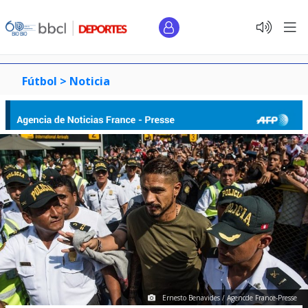
Fútbol >
Noticia
Ernesto Benavides / Agencde France-Presse