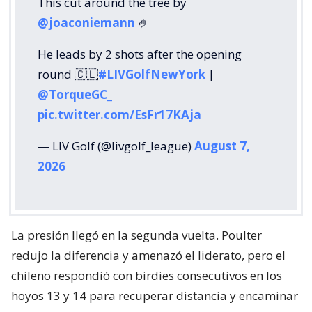
This cut around the tree by
@joaconiemann
🤌
He leads by 2 shots after the opening
round 🇨🇱
#LIVGolfNewYork
|
@TorqueGC_
pic.twitter.com/EsFr17KAja
— LIV Golf (@livgolf_league)
August 7,
2026
La presión llegó en la segunda vuelta. Poulter
redujo la diferencia y amenazó el liderato, pero el
chileno respondió con birdies consecutivos en los
hoyos 13 y 14 para recuperar distancia y encaminar