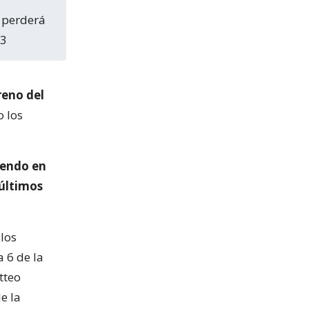
23
reno del
o los
iendo en
 últimos
 los
a 6 de la
tteo
e la