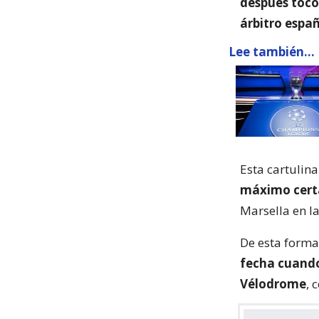
después tocó 
árbitro espa
Lee también...
Esta cartulina
máximo cert
Marsella en l
De esta forma
fecha cuando 
Vélodrome
, 