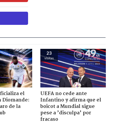
23
visitas
icializa el
UEFA no cede ante
an Diomande:
Infantino y afirma que el
aro de la
boicot a Mundial sigue
lub
pese a ’disculpa’ por
fracaso