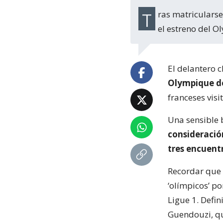
Tras matricularse con un gol en el triunfo sobre Auxerre, Alexis Sánchez se perderá
el estreno del 
El delantero 
Olympique de
franceses vis
Una sensible 
consideración
tres encuentr
Recordar que e
‘olímpicos’ po
Ligue 1. Defi
Guendouzi, qu