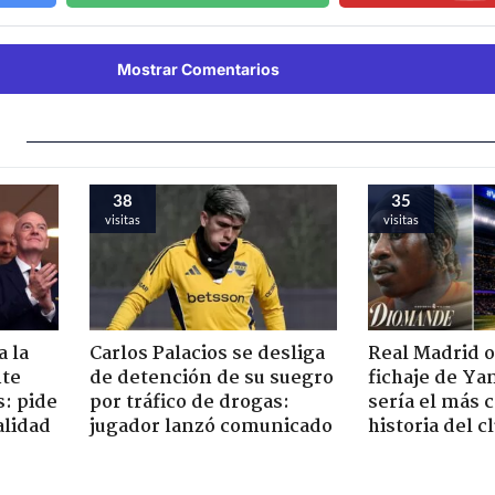
Mostrar Comentarios
38
35
visitas
visitas
 la
Carlos Palacios se desliga
Real Madrid of
nte
de detención de su suegro
fichaje de Y
s: pide
por tráfico de drogas:
sería el más c
alidad
jugador lanzó comunicado
historia del c