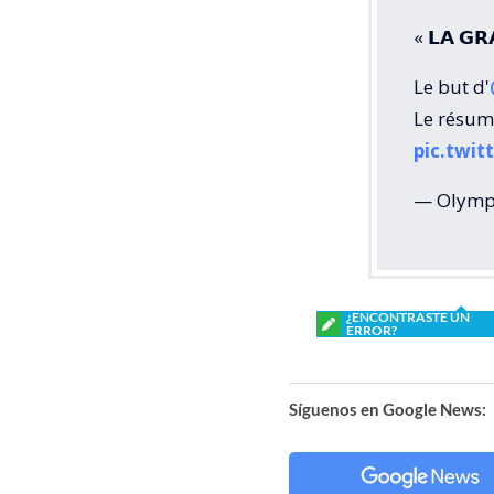
« 𝗟𝗔 𝗚𝗥
Le but d'
Le résu
pic.twi
— Olympi
¿ENCONTRASTE UN
ERROR?
Síguenos en Google News: