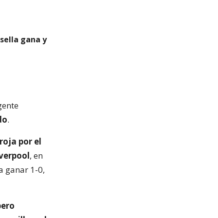
sella gana y
gente
do
.
roja por el
iverpool
, en
a ganar 1-0,
pero