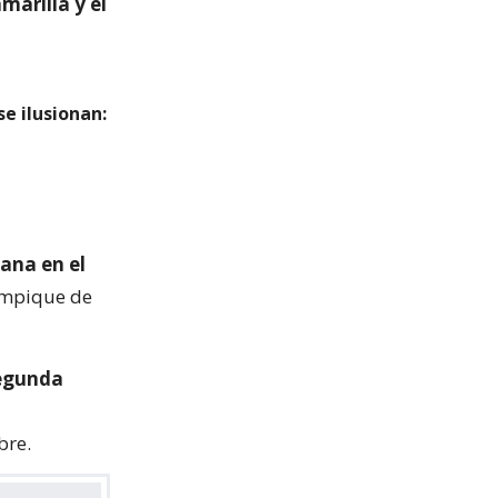
marilla y el
e ilusionan:
mana en el
ympique de
segunda
bre.