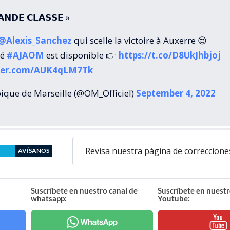
𝗔𝗡𝗗𝗘 𝗖𝗟𝗔𝗦𝗦𝗘 »
@Alexis_Sanchez
qui scelle la victoire à Auxerre 😍
mé
#AJAOM
est disponible 👉
https://t.co/D8UkJhbjoj
tter.com/AUK4qLM7Tk
que de Marseille (@OM_Officiel)
September 4, 2022
Revisa nuestra página de correccione
AVÍSANOS
Suscríbete en nuestro canal de
Suscríbete en nuestr
whatsapp:
Youtube: