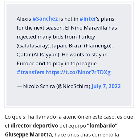
Alexis
#Sanchez
is not in
#Inter
’s plans
for the next season. El Nino Maravilla has
rejected many bids from Turkey
(Galatasaray), Japan, Brazil (Flamengo),
Qatar (Al Rayyan). He wants to stay in
Europe and to play in top league.
#transfers
https://t.co/Nnor7rTDXg
— Nicolò Schira (@NicoSchira)
July 7, 2022
Lo que si ha llamado la atención en este caso, es que
el
director deportivo
del equipo
“lombardo”
Giuseppe Marotta
, hace unos días comentó la