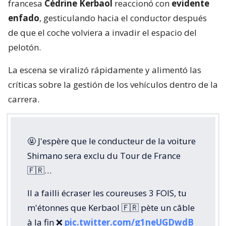
francesa
Cédrine Kerbaol
reaccionó con
evidente
enfado
, gesticulando hacia el conductor después
de que el coche volviera a invadir el espacio del
pelotón.
La escena se viralizó rápidamente y alimentó las
críticas sobre la gestión de los vehículos dentro de la
carrera.
🤬 J'espère que le conducteur de la voiture
Shimano sera exclu du Tour de France
🇫🇷…
Il a failli écraser les coureuses 3 FOIS, tu
m'étonnes que Kerbaol 🇫🇷 pète un câble
à la fin ❌️
pic.twitter.com/g1neUGDwdB