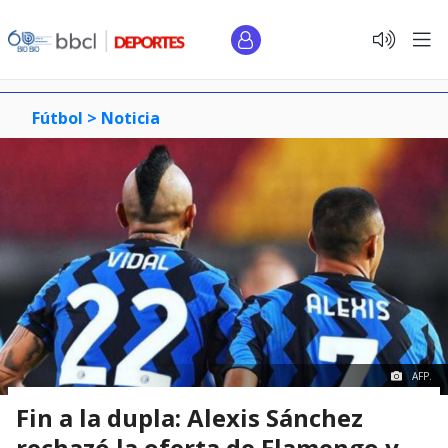
Fútbol >
Noticia
AFP.
Fin a la dupla: Alexis Sánchez
rechazó la oferta de Flamengo y