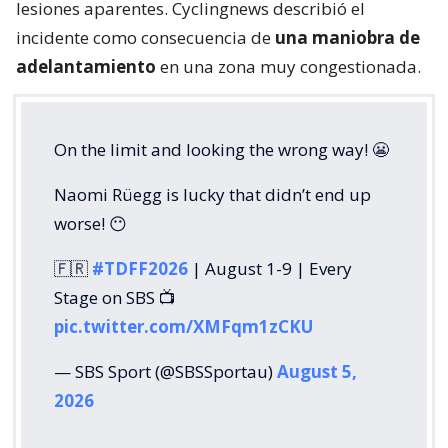
lesiones aparentes. Cyclingnews describió el
incidente como consecuencia de
una maniobra de
adelantamiento
en una zona muy congestionada.
On the limit and looking the wrong way! 😬
Naomi Rüegg is lucky that didn’t end up
worse! 😶
🇫🇷
#TDFF2026
| August 1-9 | Every
Stage on SBS 📺
pic.twitter.com/XMFqm1zCKU
— SBS Sport (@SBSSportau)
August 5,
2026