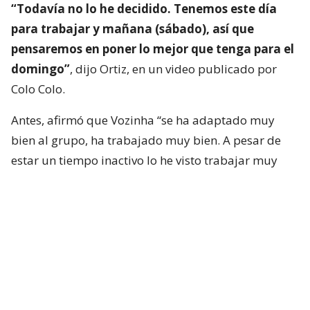
“Todavía no lo he decidido. Tenemos este día
para trabajar y mañana (sábado), así que
pensaremos en poner lo mejor que tenga para el
domingo”
, dijo Ortiz, en un video publicado por
Colo Colo.
Antes, afirmó que Vozinha “se ha adaptado muy
bien al grupo, ha trabajado muy bien. A pesar de
estar un tiempo inactivo lo he visto trabajar muy
bien, adaptándose a sus compañeros, a la ciudad y
todo eso”.
“Ojalá que pueda seguir trabajando de la misma
manera y poder competir a la par de sus
compañeros lo más pronto posible”
, complementó
el DT del ‘Cacique’.