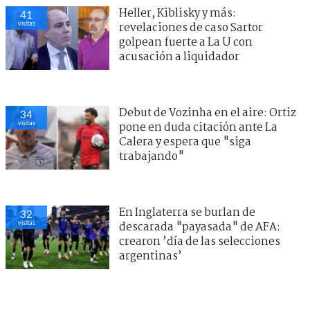
Heller, Kiblisky y más:
41
visitas
revelaciones de caso Sartor
golpean fuerte a La U con
acusación a liquidador
Debut de Vozinha en el aire: Ortiz
34
visitas
pone en duda citación ante La
Calera y espera que "siga
trabajando"
En Inglaterra se burlan de
32
visitas
descarada "payasada" de AFA:
crearon ’día de las selecciones
argentinas’