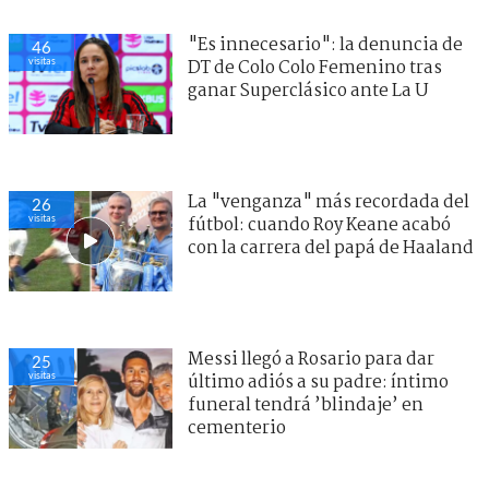
"Es innecesario": la denuncia de
46
visitas
DT de Colo Colo Femenino tras
ganar Superclásico ante La U
La "venganza" más recordada del
26
visitas
fútbol: cuando Roy Keane acabó
con la carrera del papá de Haaland
Messi llegó a Rosario para dar
25
visitas
último adiós a su padre: íntimo
funeral tendrá ’blindaje’ en
cementerio