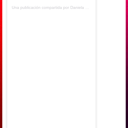
Una publicación compartida por Daniela Muñoz (@daniela.andreamu)