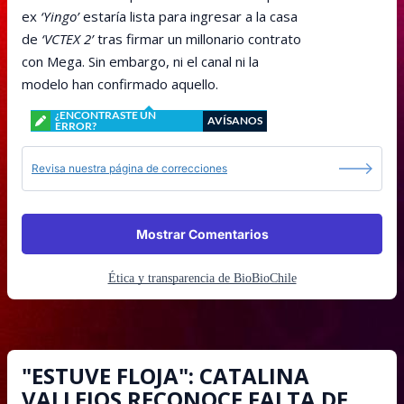
ex
‘Yingo’
estaría lista para ingresar a la casa
de
‘VCTEX 2’
tras firmar un millonario contrato
con Mega. Sin embargo, ni el canal ni la
modelo han confirmado aquello.
¿ENCONTRASTE UN
AVÍSANOS
ERROR?
Revisa nuestra página de correcciones
Mostrar Comentarios
Ética y transparencia de BioBioChile
"ESTUVE FLOJA": CATALINA
VALLEJOS RECONOCE FALTA DE