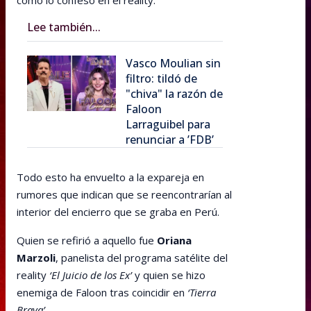
como lo confesó en el reality.
Lee también...
Vasco Moulian sin
filtro: tildó de
"chiva" la razón de
Faloon
Larraguibel para
renunciar a ’FDB’
Todo esto ha envuelto a la expareja en
rumores que indican que se reencontrarían al
interior del encierro que se graba en Perú.
Quien se refirió a aquello fue
Oriana
Marzoli
, panelista del programa satélite del
reality
‘El Juicio de los Ex’
y quien se hizo
enemiga de Faloon tras coincidir en
‘Tierra
Brava’
.