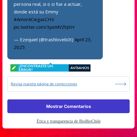
persona real, si o si fue a actuar,
donde está su Emmy
#AmorACiegasCHV
pic.twitter.com/3peMVZhJXH
— Ezequiel (@trashloveb0t)
April 23,
2025
¿ENCONTRASTE UN
AVÍSANOS
ERROR?
Revisa nuestra página de correcciones
Mostrar Comentarios
Ética y transparencia de BioBioChile