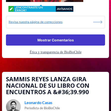
¿ENCONTRASTE UN
AVÍSANOS
ERROR?
Revisa nuestra página de correcciones
Mostrar Comentarios
Ética y transparencia de BioBioChile
SAMMIS REYES LANZA GIRA
NACIONAL DE SU LIBRO CON
ENCUENTROS A &#36;39.990
Leonardo Casas
Periodista de BioBioChile