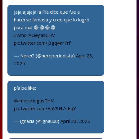
Jajajajajaja la Pía dice que fue a
hacerse famosa y creo que lo logró…
para mal 😂😂😂😂
#AmorACiegasCHV
pic.twitter.com/j3gq4nr7rf
— NereG (@nereperiodista)
April 23,
2025
pía be like:
#amoraciegasCHV
pic.twitter.com/BhV9H7sEqY
— ignacia (@ignauuu)
April 23, 2025