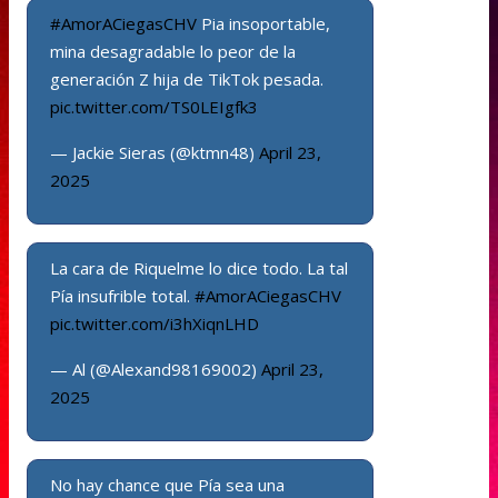
#AmorACiegasCHV
Pia insoportable,
mina desagradable lo peor de la
generación Z hija de TikTok pesada.
pic.twitter.com/TS0LEIgfk3
— Jackie Sieras (@ktmn48)
April 23,
2025
La cara de Riquelme lo dice todo. La tal
Pía insufrible total.
#AmorACiegasCHV
pic.twitter.com/i3hXiqnLHD
— Al (@Alexand98169002)
April 23,
2025
No hay chance que Pía sea una