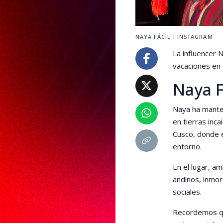
NAYA FÁCIL I INSTAGRAM
La influencer 
vacaciones en 
Naya F
Naya ha manten
en tierras inca
Cusco, donde e
entorno.
En el lugar, a
andinos, inmo
sociales.
Recordemos que