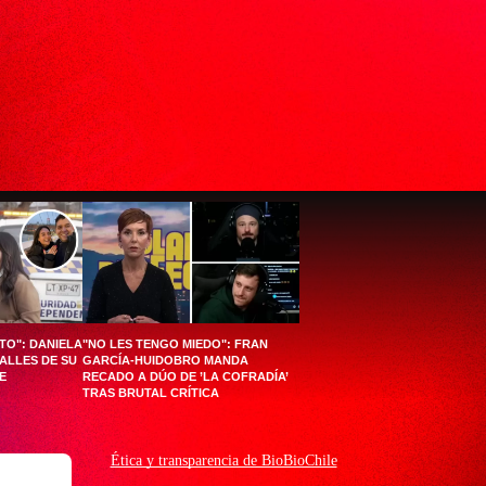
NTO": DANIELA
"NO LES TENGO MIEDO": FRAN
ALLES DE SU
GARCÍA-HUIDOBRO MANDA
E
RECADO A DÚO DE ’LA COFRADÍA’
TRAS BRUTAL CRÍTICA
Ética y transparencia de BioBioChile