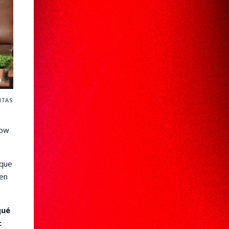
ITAS
how
 que
 en
qué
: