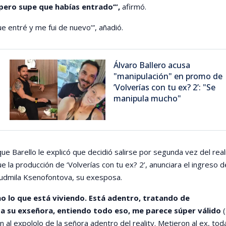
, pero supe que habías entrado’”,
afirmó.
ue entré y me fui de nuevo’”, añadió.
Álvaro Ballero acusa
"manipulación" en promo de
’Volverías con tu ex? 2’: "Se
manipula mucho"
ue Barello le explicó que decidió salirse por segunda vez del real
 la producción de ‘Volverías con tu ex? 2’, anunciara el ingreso d
Ludmila Ksenofontova, su exesposa.
no lo que está viviendo. Está adentro, tratando de
 a su exseñora, entiendo todo eso, me parece súper válido
(
 al expololo de la señora adentro del reality. Metieron al ex, tod