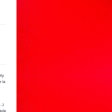
ity
e la
…)
avía