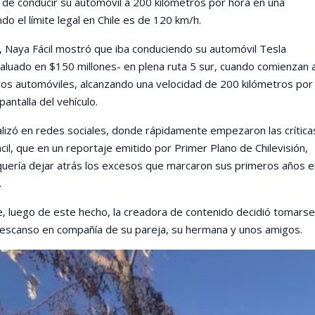
 de conducir su automóvil a 200 kilómetros por hora en una
do el límite legal en Chile es de 120 km/h.
a, Naya Fácil mostró que iba conduciendo su automóvil Tesla
aluado en $150 millones- en plena ruta 5 sur, cuando comienzan 
ros automóviles, alcanzando una velocidad de 200 kilómetros por
pantalla del vehículo.
ralizó en redes sociales, donde rápidamente empezaron las crítica
cil, que en un reportaje emitido por Primer Plano de Chilevisión,
uería dejar atrás los excesos que marcaron sus primeros años e
.
, luego de este hecho, la creadora de contenido decidió tomarse
descanso en compañía de su pareja, su hermana y unos amigos.