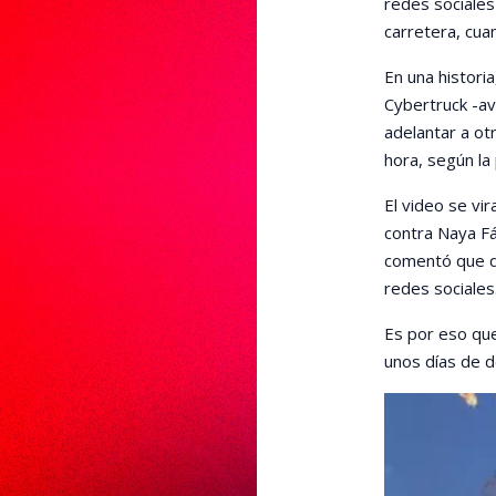
redes sociales
carretera, cuan
En una histori
Cybertruck -av
adelantar a ot
hora, según la 
El video se vi
contra Naya Fá
comentó que q
redes sociales
Es por eso que
unos días de 