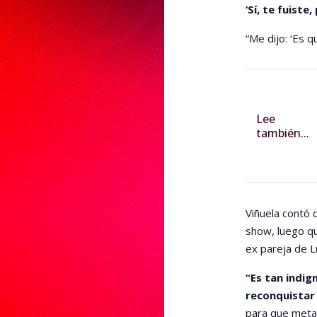
‘Sí, te fuiste
“Me dijo: ‘Es q
Lee
también...
Viñuela contó q
show, luego que
ex pareja de 
“Es tan indig
reconquistar
para que metan