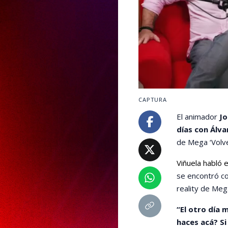
CAPTURA
El animador
Jo
días con Álva
de Mega ‘Volve
Viñuela habló 
se encontró co
reality de Meg
“El otro día 
haces acá? Si