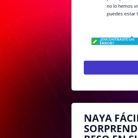
no lo hemos vis
puedes estar h
¿ENCONTRASTE UN
ERROR?
NAYA FÁCI
SORPREND