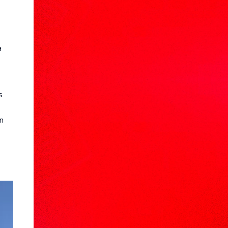
a
s
n