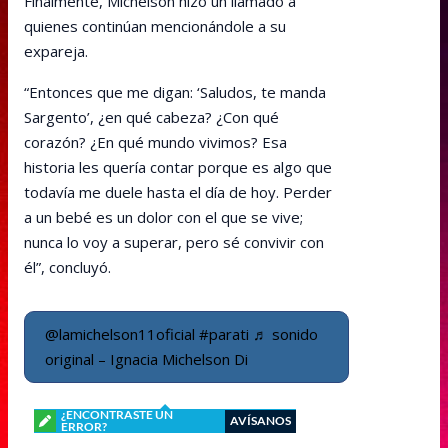
Finalmente, Michelson hizo un llamado a
quienes continúan mencionándole a su
expareja.
“Entonces que me digan: ‘Saludos, te manda
Sargento’, ¿en qué cabeza? ¿Con qué
corazón? ¿En qué mundo vivimos? Esa
historia les quería contar porque es algo que
todavía me duele hasta el día de hoy. Perder
a un bebé es un dolor con el que se vive;
nunca lo voy a superar, pero sé convivir con
él”, concluyó.
@lamichelson11oficial
#parati
♬ sonido
original – Ignacia Michelson Di
¿ENCONTRASTE UN
AVÍSANOS
ERROR?