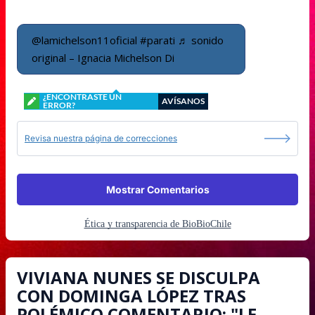
@lamichelson11oficial
#parati
♬ sonido
original – Ignacia Michelson Di
¿ENCONTRASTE UN
AVÍSANOS
ERROR?
Revisa nuestra página de correcciones
Mostrar Comentarios
Ética y transparencia de BioBioChile
VIVIANA NUNES SE DISCULPA
CON DOMINGA LÓPEZ TRAS
POLÉMICO COMENTARIO: "LE