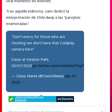
viral momento en internet.
Tras aquella indirecta, Liam dedicó la
interpretación de
Slide Away
a las “parejitas
enamoradas”.
"Don’t worry for those who are
cheating we don’t have that Coldplay
camera here"
Oasis at Heaton Park,
20/07/2025
pic.twitter.com/Umkm0DPopF
— Oasis Mania (@OasisMania)
July 21,
2025
¿ENCONTRASTE UN
AVÍSANOS
ERROR?