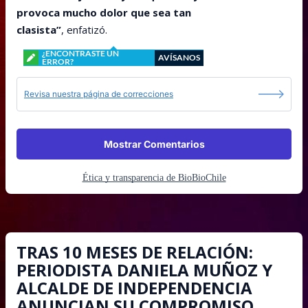
provoca mucho dolor que sea tan
clasista”
, enfatizó.
¿ENCONTRASTE UN
AVÍSANOS
ERROR?
Revisa nuestra página de correcciones
Mostrar Comentarios
Ética y transparencia de BioBioChile
TRAS 10 MESES DE RELACIÓN:
PERIODISTA DANIELA MUÑOZ Y
ALCALDE DE INDEPENDENCIA
ANUNCIAN SU COMPROMISO