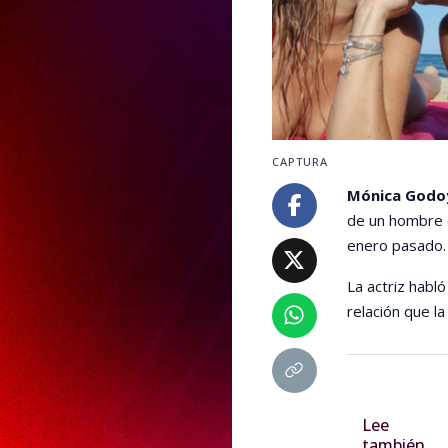
CAPTURA
Mónica Godo
de un hombre d
enero pasado.
La actriz habl
relación que l
Lee
también...