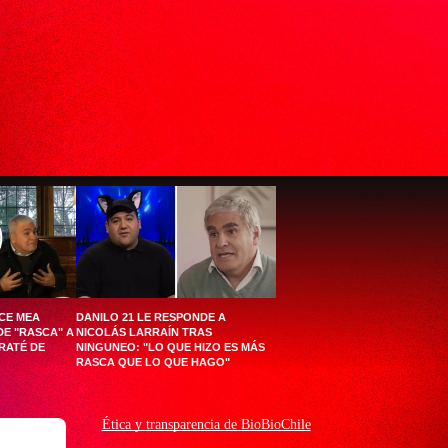
CE MEA
DANILO 21 LE RESPONDE A
DE "RASCA" A
NICOLÁS LARRAÍN TRAS
RATÉ DE
NINGUNEO: "LO QUE HIZO ES MÁS
RASCA QUE LO QUE HAGO"
Ética y transparencia de BioBioChile