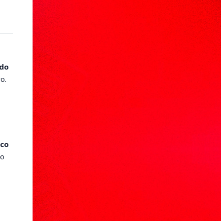
ndo
o.
oco
 o