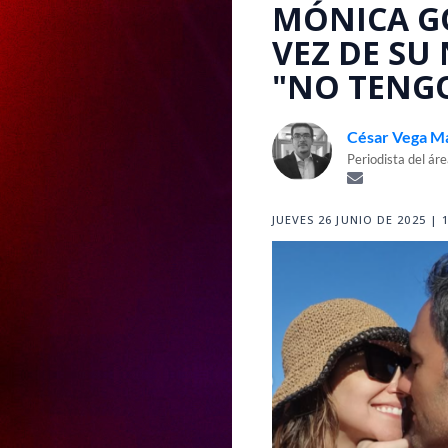
MÓNICA G
VEZ DE SU
"NO TENG
César Vega M
Periodista del ár
JUEVES 26 JUNIO DE 2025 | 