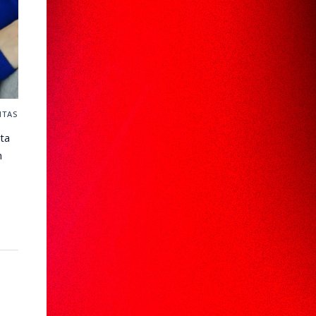
ITAS
ta
n