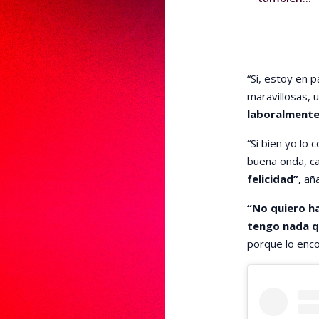
“Sí, estoy en p
maravillosas, 
laboralmente
“Si bien yo lo
buena onda, ca
felicidad”,
aña
“No quiero h
tengo nada q
porque lo enco