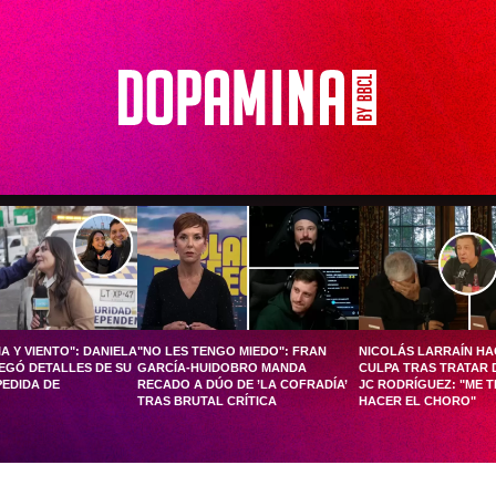
A Y VIENTO": DANIELA
"NO LES TENGO MIEDO": FRAN
NICOLÁS LARRAÍN HA
EGÓ DETALLES DE SU
GARCÍA-HUIDOBRO MANDA
CULPA TRAS TRATAR 
EDIDA DE
RECADO A DÚO DE ’LA COFRADÍA’
JC RODRÍGUEZ: "ME T
TRAS BRUTAL CRÍTICA
HACER EL CHORO"