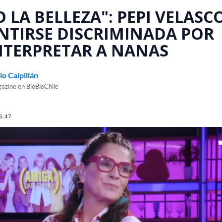
 LA BELLEZA": PEPI VELASC
NTIRSE DISCRIMINADA POR
NTERPRETAR A NANAS
o Caipillán
azine en BioBioChile
6:47