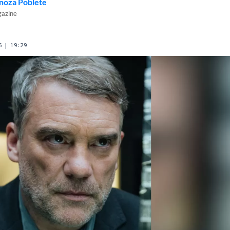
inoza Poblete
gazine
 | 19:29