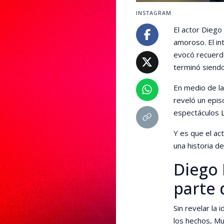
INSTAGRAM
El actor Diego
amoroso. El in
evocó recuerdo
terminó siendo
En medio de l
reveló un epi
espectáculos
Y es que el ac
una historia d
Diego
parte 
Sin revelar la 
los hechos, M