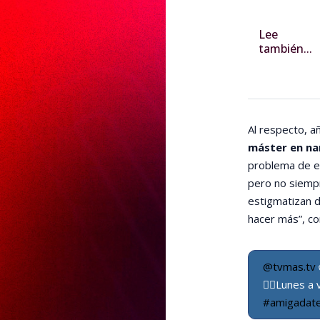
Lee
también...
Al respecto, a
máster en nan
problema de e
pero no siempr
estigmatizan de
hacer más”, co
@tvmas.tv
👉🏻Lunes a
#amigadat