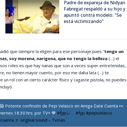
Padre de expareja de Nidyan
Fabregat respaldó a su hijo y
apuntó contra modelo: "Se
está victimizando"
ñadió que siempre la eligen para ese personaje pues “
tengo un
as, soy morena, narigona, que no tengo la belleza
(…) el
sos roles es que hay nanas que son a veces super entretenidas,
e, no tienen mayor cuento, por eso me daba lata (…) te
 un rol con un cierto carácter físico y cagaste pistola, no puedes
ncluyó.
😱 Potente confesión de Pepi Velasco en Amiga Date Cuenta 👀
 viernes 18:30 hrs. por TV+ 💙
#fypシ゚
#fyp
#pepivelasco
ecuenta
♬ original sound – Tvmas