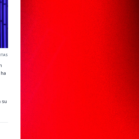
ITAS
n
 ha
a su