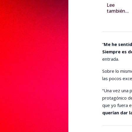
Lee
también...
“
Me he sentid
Siempre es d
entrada.
Sobre lo mismo
las pocos exce
“Una vez una p
protagónico de
que yo fuera e
querían dar l