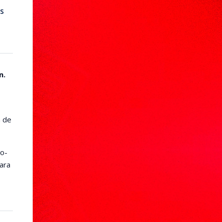
us
n.
 de
co-
para