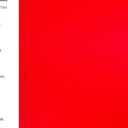
ITAS
e
z
so,
on