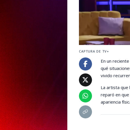
CAPTURA DE TV+
En un reciente
qué situacione
vivido recurren
La artista que
reparó en que 
apariencia físic