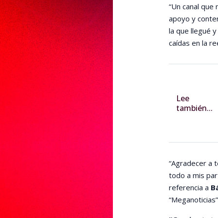
“Un canal que
apoyo y conten
la que llegué y
caídas en la re
Lee
también...
“Agradecer a 
todo a mis part
referencia a
B
“Meganoticias”