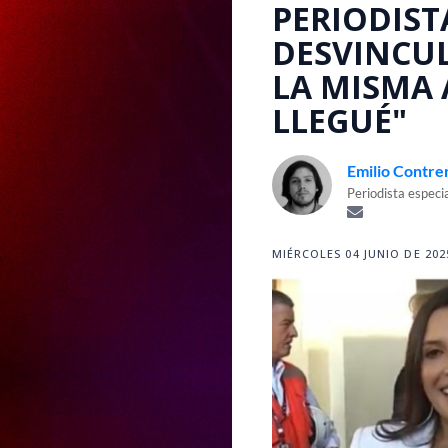
PERIODIST
DESVINCUL
LA MISMA 
LLEGUÉ"
Emilio Contre
Periodista especi
MIÉRCOLES 04 JUNIO DE 2025