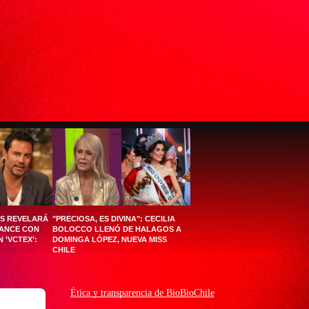
ÉS REVELARÁ
"PRECIOSA, ES DIVINA": CECILIA
MANCE CON
BOLOCCO LLENÓ DE HALAGOS A
 ’VCTEX’:
DOMINGA LÓPEZ, NUEVA MISS
CHILE
Ética y transparencia de BioBioChile