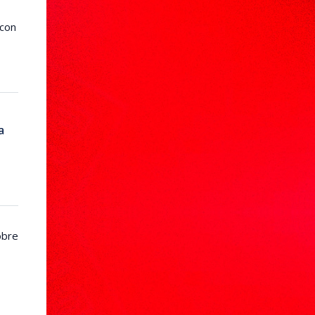
 con
a
obre