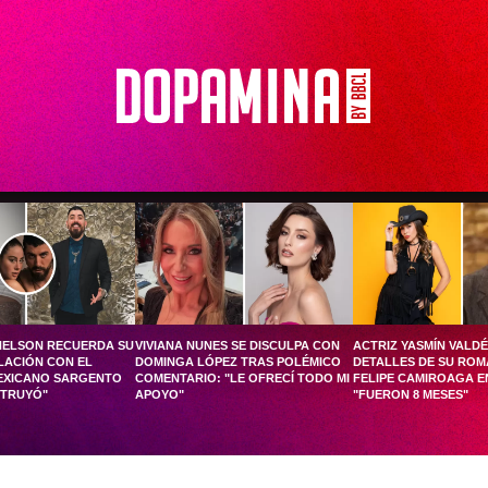
HELSON RECUERDA SU
VIVIANA NUNES SE DISCULPA CON
ACTRIZ YASMÍN VALD
LACIÓN CON EL
DOMINGA LÓPEZ TRAS POLÉMICO
DETALLES DE SU RO
EXICANO SARGENTO
COMENTARIO: "LE OFRECÍ TODO MI
FELIPE CAMIROAGA EN
STRUYÓ"
APOYO"
"FUERON 8 MESES"