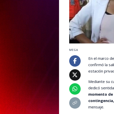
MEGA
En el marco de
confirmó la sal
estación priva
Mediante su c
dedicó sentid
momento de de
contingencia,
mensaje.