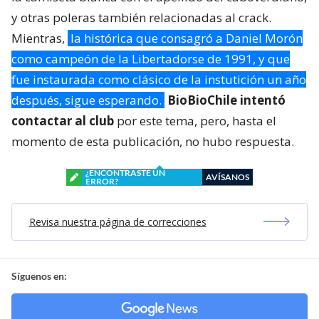
y otras poleras también relacionadas al crack.
Mientras,
la histórica que consagró a Daniel Morón
como campeón de la Libertadorse de 1991, y que
fue instaurada como clásico de la instutición un año
después, sigue esperando.
BioBioChile intentó
contactar al club
por este tema, pero, hasta el
momento de esta publicación, no hubo respuesta.
¿ENCONTRASTE UN
AVÍSANOS
ERROR?
Revisa nuestra página de correcciones
Síguenos en: