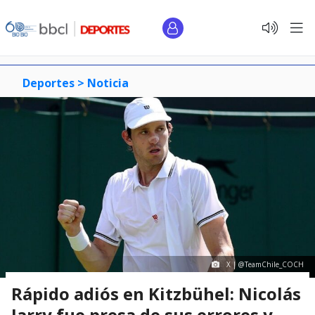
Deportes >
Noticia
X | @TeamChile_COCH
Rápido adiós en Kitzbühel: Nicolás
Jarry fue presa de sus errores y