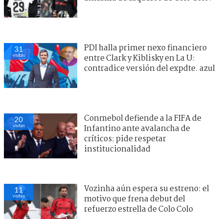
PDI halla primer nexo financiero
31
visitas
entre Clark y Kiblisky en La U:
contradice versión del expdte. azul
Conmebol defiende a la FIFA de
20
visitas
Infantino ante avalancha de
críticos: pide respetar
institucionalidad
Vozinha aún espera su estreno: el
11
visitas
motivo que frena debut del
refuerzo estrella de Colo Colo