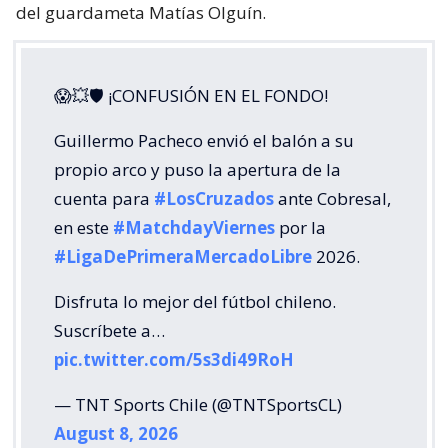
del guardameta Matías Olguín.
😱💥🛡 ¡CONFUSIÓN EN EL FONDO!
Guillermo Pacheco envió el balón a su
propio arco y puso la apertura de la
cuenta para
#LosCruzados
ante Cobresal,
en este
#MatchdayViernes
por la
#LigaDePrimeraMercadoLibre
2026.
Disfruta lo mejor del fútbol chileno.
Suscríbete a…
pic.twitter.com/5s3di49RoH
— TNT Sports Chile (@TNTSportsCL)
August 8, 2026