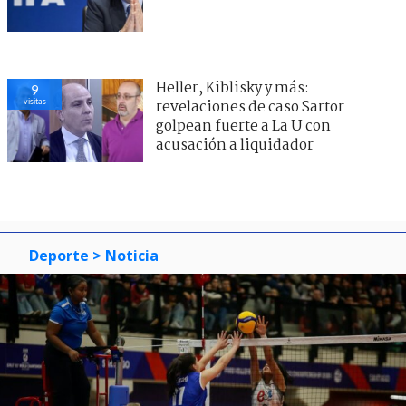
Estudiantes
"No puede suceder": Héctor Jona
8
visitas
tuvo consecuencias por polémico
encontrón con jugador de
Huachipato
Deporte
> Noticia