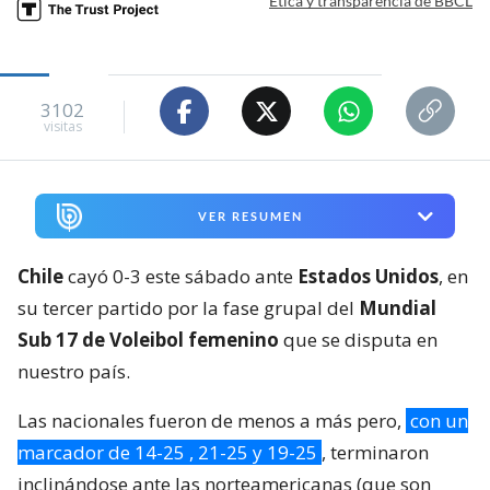
Ética y transparencia de BBCL
3102
visitas
VER RESUMEN
Chile
cayó 0-3 este sábado ante
Estados Unidos
, en
su tercer partido por la fase grupal del
Mundial
Sub 17 de Voleibol femenino
que se disputa en
nuestro país.
Las nacionales fueron de menos a más pero,
con un
marcador de 14-25 , 21-25 y 19-25
, terminaron
inclinándose ante las norteamericanas (que son