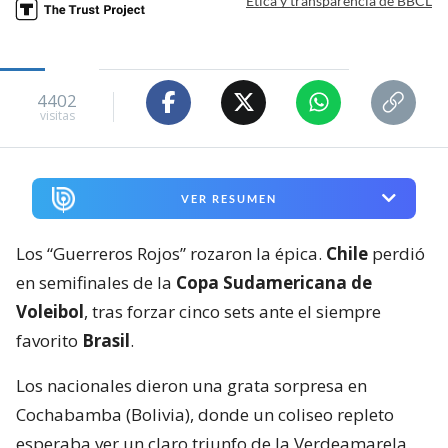
Ética y transparencia de BBCL
4402
visitas
VER RESUMEN
Los “Guerreros Rojos” rozaron la épica.
Chile
perdió
en semifinales de la
Copa Sudamericana de
Voleibol
, tras forzar cinco sets ante el siempre
favorito
Brasil
.
Los nacionales dieron una grata sorpresa en
Cochabamba (Bolivia), donde un coliseo repleto
esperaba ver un claro triunfo de la Verdeamarela.