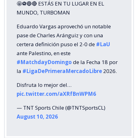
🤩⚽🔵🔴 ESTÁS EN TU LUGAR EN EL
MUNDO, TURBOMAN
Eduardo Vargas aprovechó un notable
pase de Charles Aránguiz y con una
certera definición puso el 2-0 de
#LaU
ante Palestino, en este
#MatchdayDomingo
de la Fecha 18 por
la
#LigaDePrimeraMercadoLibre
2026.
Disfruta lo mejor del…
pic.twitter.com/aXRfBnWPM6
— TNT Sports Chile (@TNTSportsCL)
August 10, 2026