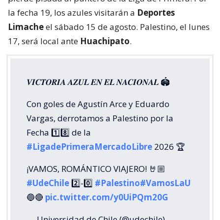
la fecha 19, los azules visitarán a
Deportes
Limache
el sábado 15 de agosto. Palestino, el lunes
17, será local ante
Huachipato
.
𝑽𝑰𝑪𝑻𝑶𝑹𝑰𝑨 𝑨𝒁𝑼𝑳 𝑬𝑵 𝑬𝑳 𝑵𝑨𝑪𝑰𝑶𝑵𝑨𝑳 🏟️
Con goles de Agustín Arce y Eduardo
Vargas, derrotamos a Palestino por la
Fecha 1️⃣8️⃣ de la
#LigadePrimeraMercadoLibre
2026 🏆
¡VAMOS, ROMÁNTICO VIAJERO! 🤘🏼
#UdeChile
2️⃣-0️⃣
#Palestino
#VamosLaU
🔵🔴
pic.twitter.com/y0UiPQm20G
— Universidad de Chile (@udechile)