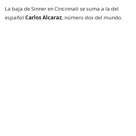
La baja de Sinner en Cincinnati se suma a la del
español
Carlos Alcaraz
, número dos del mundo.
Hope to see you back on court soon ❤️‍🩹
@CincyTennis
|
@janniksin
pic.twitter.com/spbHi7nuAP
— ATP Tour (@atptour)
August 9, 2026
¿ENCONTRASTE UN
AVÍSANOS
ERROR?
Revisa nuestra página de correcciones