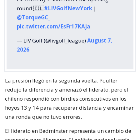
round 🇨🇱
#LIVGolfNewYork
|
@TorqueGC_
pic.twitter.com/EsFr17KAja
— LIV Golf (@livgolf_league)
August 7,
2026
La presión llegó en la segunda vuelta. Poulter
redujo la diferencia y amenazó el liderato, pero el
chileno respondió con birdies consecutivos en los
hoyos 13 y 14 para recuperar distancia y encaminar
una ronda que no tuvo errores.
El liderato en Bedminster representa un cambio de
escenario para Niemann. El golfista nacional venía