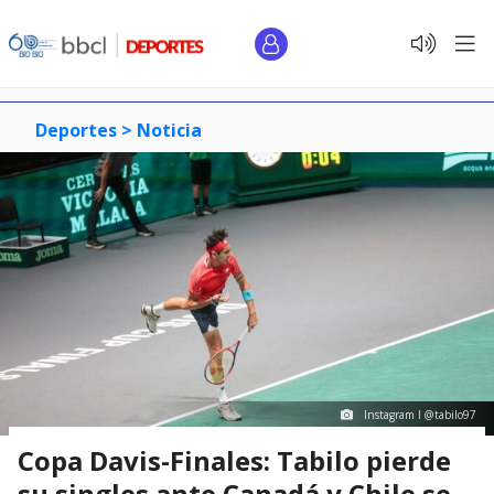
Deportes >
Noticia
Instagram I @tabilo97
Copa Davis-Finales: Tabilo pierde
su singles ante Canadá y Chile se