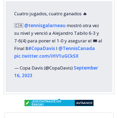
Cuatro jugados, cuatro ganados 🔥
🇨🇦
@tennisgalarneau
mostró otra vez
su nivel y venció a Alejandro Tabilo 6-3 y
7-6(4) para poner el 1-0 y asegurar el 🎟️ al
Final 8
#CopaDavis
I
@TennisCanada
pic.twitter.com/iHV1uGCkSX
— Copa Davis (@CopaDavis)
September
16, 2023
¿ENCONTRASTE UN
AVÍSANOS
ERROR?