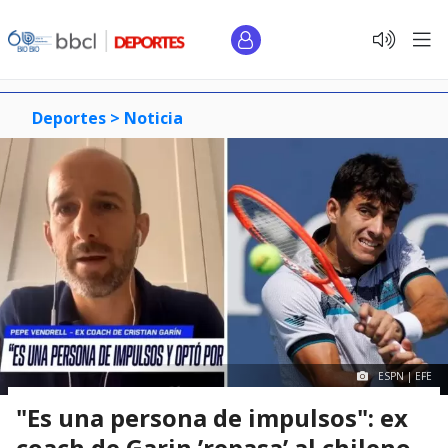
Deportes >
Noticia
ESPN | EFE
"Es una persona de impulsos": ex
coach de Garin ’repasa’ al chileno