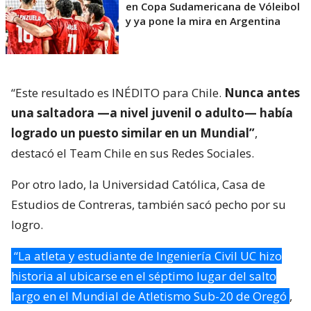
en Copa Sudamericana de Vóleibol
y ya pone la mira en Argentina
“Este resultado es INÉDITO para Chile.
Nunca antes
una saltadora —a nivel juvenil o adulto— había
logrado un puesto similar en un Mundial”
,
destacó el Team Chile en sus Redes Sociales.
Por otro lado, la Universidad Católica, Casa de
Estudios de Contreras, también sacó pecho por su
logro.
“La atleta y estudiante de Ingeniería Civil UC hizo
historia al ubicarse en el séptimo lugar del salto
largo en el Mundial de Atletismo Sub-20 de Oregó
,