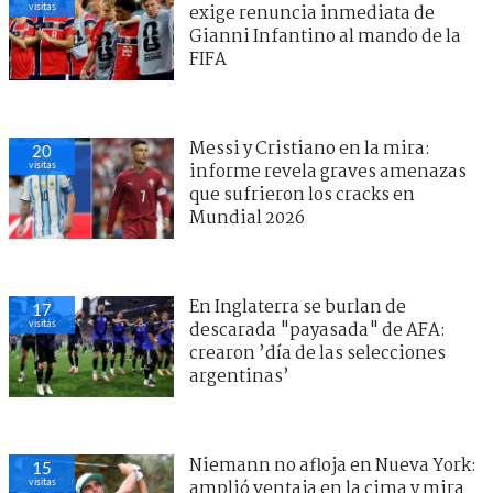
visitas
exige renuncia inmediata de
Gianni Infantino al mando de la
FIFA
Messi y Cristiano en la mira:
20
visitas
informe revela graves amenazas
que sufrieron los cracks en
Mundial 2026
En Inglaterra se burlan de
17
visitas
descarada "payasada" de AFA:
crearon ’día de las selecciones
argentinas’
Niemann no afloja en Nueva York:
15
visitas
amplió ventaja en la cima y mira