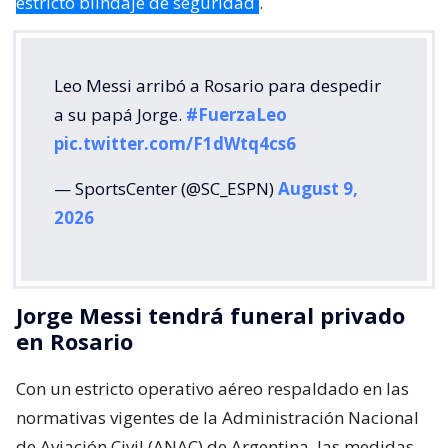
estricto blindaje de seguridad
.
Leo Messi arribó a Rosario para despedir
a su papá Jorge.
#FuerzaLeo
pic.twitter.com/F1dWtq4cs6
— SportsCenter (@SC_ESPN)
August 9,
2026
Jorge Messi tendrá funeral privado
en Rosario
Con un estricto operativo aéreo respaldado en las
normativas vigentes de la Administración Nacional
de Aviación Civil (ANAC) de Argentina, las medidas