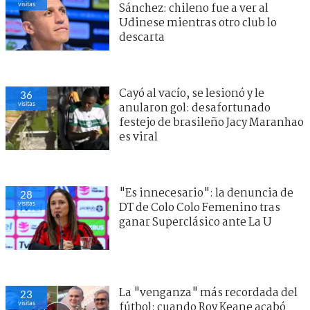
visitas
Sánchez: chileno fue a ver al
Udinese mientras otro club lo
descarta
Cayó al vacío, se lesionó y le
36
visitas
anularon gol: desafortunado
festejo de brasileño Jacy Maranhao
es viral
"Es innecesario": la denuncia de
28
visitas
DT de Colo Colo Femenino tras
ganar Superclásico ante La U
La "venganza" más recordada del
23
visitas
fútbol: cuando Roy Keane acabó