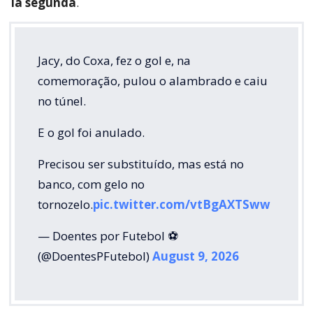
la segunda
.
Jacy, do Coxa, fez o gol e, na
comemoração, pulou o alambrado e caiu
no túnel.
E o gol foi anulado.
Precisou ser substituído, mas está no
banco, com gelo no
tornozelo.
pic.twitter.com/vtBgAXTSww
— Doentes por Futebol ⚽
(@DoentesPFutebol)
August 9, 2026